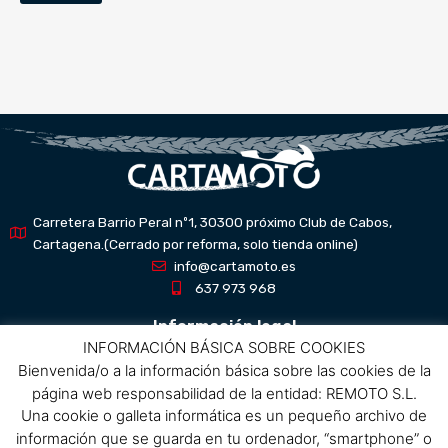
Carretera Barrio Peral nº1, 30300 próximo Club de Cabos,
Cartagena.(Cerrado por reforma, solo tienda online)
info@cartamoto.es
637 973 968
Información legal
INFORMACIÓN BÁSICA SOBRE COOKIES
Bienvenida/o a la información básica sobre las cookies de la
Aviso Legal
página web responsabilidad de la entidad: REMOTO S.L.
Política de privacidad
Una cookie o galleta informática es un pequeño archivo de
Política de protección de datos
información que se guarda en tu ordenador, “smartphone” o