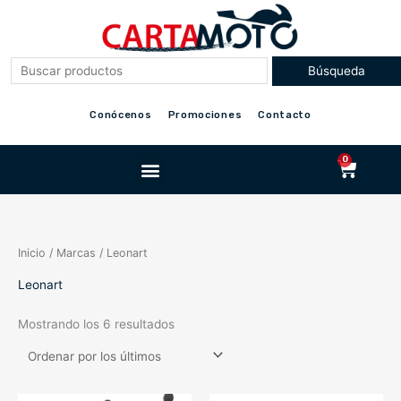
Ir
al
contenido
Conócenos
Promociones
Contacto
Menu
0
Cart
Inicio
/ Marcas / Leonart
Leonart
Mostrando los 6 resultados