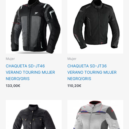
Mujer
Mujer
CHAQUETA SD-JT46
CHAQUETA SD-JT36
VERANO TOURING MUJER
VERANO TOURING MUJER
NEGRO/GRIS
NEGRO/GRIS
133,00
€
110,20
€