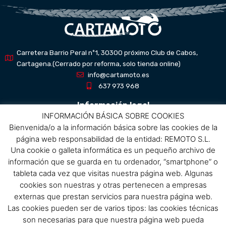
Carretera Barrio Peral nº1, 30300 próximo Club de Cabos,
Cartagena.(Cerrado por reforma, solo tienda online)
info@cartamoto.es
637 973 968
Información legal
INFORMACIÓN BÁSICA SOBRE COOKIES
Bienvenida/o a la información básica sobre las cookies de la
Aviso Legal
página web responsabilidad de la entidad: REMOTO S.L.
Política de privacidad
Una cookie o galleta informática es un pequeño archivo de
Política de protección de datos
información que se guarda en tu ordenador, “smartphone” o
Política de cookies
tableta cada vez que visitas nuestra página web. Algunas
Condiciones de compra
cookies son nuestras y otras pertenecen a empresas
externas que prestan servicios para nuestra página web.
Menú
Las cookies pueden ser de varios tipos: las cookies técnicas
son necesarias para que nuestra página web pueda