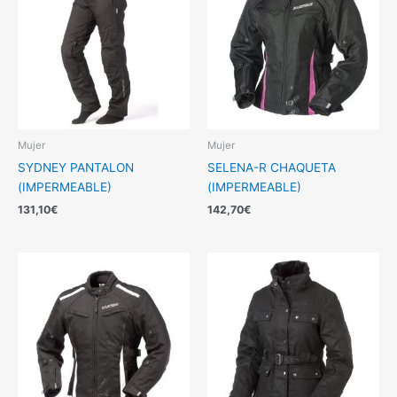
Mujer
Mujer
SYDNEY PANTALON
SELENA-R CHAQUETA
(IMPERMEABLE)
(IMPERMEABLE)
131,10
€
142,70
€