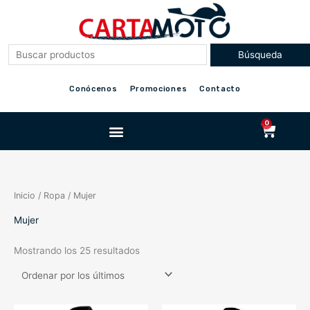
Ir
al
contenido
Conócenos
Promociones
Contacto
Menu
0
Cart
Inicio
/
Ropa
/ Mujer
Mujer
Mostrando los 25 resultados