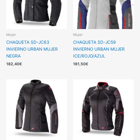
Mujer
Mujer
CHAQUETA SD-JC63
CHAQUETA SD-JC59
INVIERNO URBAN MUJER
INVIERNO URBAN MUJER
NEGRA
ICE/ROJO/AZUL
182,40
€
161,50
€