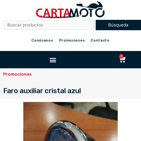
Ir
al
contenido
Conócenos
Promociones
Contacto
Menu
0
Cart
Promociones
Faro auxiliar cristal azul