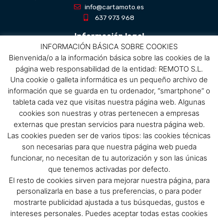
info@cartamoto.es
637 973 968
Información legal
INFORMACIÓN BÁSICA SOBRE COOKIES
Bienvenida/o a la información básica sobre las cookies de la
Aviso Legal
página web responsabilidad de la entidad: REMOTO S.L.
Política de privacidad
Una cookie o galleta informática es un pequeño archivo de
Política de protección de datos
información que se guarda en tu ordenador, “smartphone” o
Política de cookies
tableta cada vez que visitas nuestra página web. Algunas
Condiciones de compra
cookies son nuestras y otras pertenecen a empresas
externas que prestan servicios para nuestra página web.
Menú
Las cookies pueden ser de varios tipos: las cookies técnicas
son necesarias para que nuestra página web pueda
Menu
funcionar, no necesitan de tu autorización y son las únicas
que tenemos activadas por defecto.
El resto de cookies sirven para mejorar nuestra página, para
Síguenos
personalizarla en base a tus preferencias, o para poder
mostrarte publicidad ajustada a tus búsquedas, gustos e
F
I
intereses personales. Puedes aceptar todas estas cookies