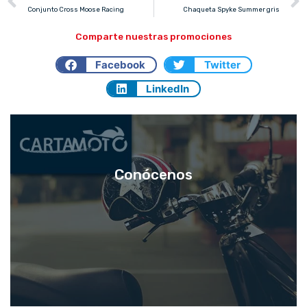
Conjunto Cross Moose Racing
Chaqueta Spyke Summer gris
Comparte nuestras promociones
Facebook
Twitter
LinkedIn
Conócenos
CARTAMOTO
Saber más