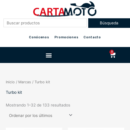
Ir
al
contenido
Conócenos
Promociones
Contacto
Menu
0
Cart
Inicio
/ Marcas / Turbo kit
Turbo kit
Mostrando 1–32 de 133 resultados