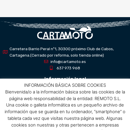
Carretera Barrio Peral nº1, 30300 próximo Club de Cabos,
Cartagena.(Cerrado por reforma, solo tienda online)
info@cartamoto.es
637 973 968
Información legal
INFORMACIÓN BÁSICA SOBRE COOKIES
Bienvenida/o a la información básica sobre las cookies de la
Aviso Legal
página web responsabilidad de la entidad: REMOTO S.L.
Política de privacidad
Una cookie o galleta informática es un pequeño archivo de
Política de protección de datos
información que se guarda en tu ordenador, “smartphone” o
Política de cookies
tableta cada vez que visitas nuestra página web. Algunas
Condiciones de compra
cookies son nuestras y otras pertenecen a empresas