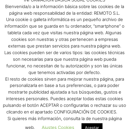
Bienvenida/o a la información básica sobre las cookies de la
Aviso Legal
página web responsabilidad de la entidad: REMOTO S.L.
Política de privacidad
Una cookie o galleta informática es un pequeño archivo de
Política de protección de datos
información que se guarda en tu ordenador, “smartphone” o
Política de cookies
tableta cada vez que visitas nuestra página web. Algunas
Condiciones de compra
cookies son nuestras y otras pertenecen a empresas
externas que prestan servicios para nuestra página web.
Menú
Las cookies pueden ser de varios tipos: las cookies técnicas
son necesarias para que nuestra página web pueda
Menu
funcionar, no necesitan de tu autorización y son las únicas
que tenemos activadas por defecto.
El resto de cookies sirven para mejorar nuestra página, para
Síguenos
personalizarla en base a tus preferencias, o para poder
mostrarte publicidad ajustada a tus búsquedas, gustos e
F
I
intereses personales. Puedes aceptar todas estas cookies
a
n
pulsando el botón ACEPTAR o configurarlas o rechazar su uso
clicando en el apartado CONFIGURACIÓN DE COOKIES.
c
s
Si quieres más información, consulta la de nuestra página
e
t
Cartamoto © Copyright 2020. Desarrollado por
Mark-Sonoma.com
b
a
web.
Ajustes Cookies
Aceptar