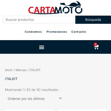
Ir
al
contenido
Conócenos
Promociones
Contacto
Menu
0
Cart
Inicio
/ Marcas / ITALKIT
ITALKIT
Mostrando 1–32 de 50 resultados