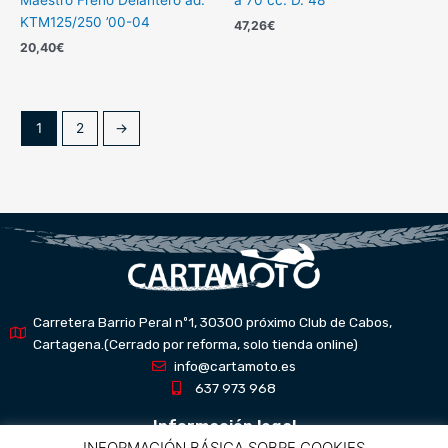
Maestro Freno Delantero ad.
a 70 cc. D. 48
KTM125/250 ’00-04
47,26
€
20,40
€
1
2
→
Carretera Barrio Peral nº1, 30300 próximo Club de Cabos,
Cartagena.(Cerrado por reforma, solo tienda online)
info@cartamoto.es
637 973 968
Información legal
INFORMACIÓN BÁSICA SOBRE COOKIES