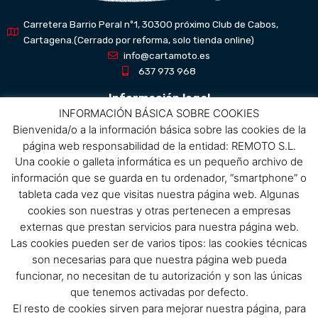
Carretera Barrio Peral nº1, 30300 próximo Club de Cabos,
Cartagena.(Cerrado por reforma, solo tienda online)
info@cartamoto.es
637 973 968
Información legal
INFORMACIÓN BÁSICA SOBRE COOKIES
Bienvenida/o a la información básica sobre las cookies de la
Aviso Legal
página web responsabilidad de la entidad: REMOTO S.L.
Política de privacidad
Una cookie o galleta informática es un pequeño archivo de
Política de protección de datos
información que se guarda en tu ordenador, “smartphone” o
Política de cookies
tableta cada vez que visitas nuestra página web. Algunas
Condiciones de compra
cookies son nuestras y otras pertenecen a empresas
externas que prestan servicios para nuestra página web.
Menú
Las cookies pueden ser de varios tipos: las cookies técnicas
son necesarias para que nuestra página web pueda
Menu
funcionar, no necesitan de tu autorización y son las únicas
que tenemos activadas por defecto.
El resto de cookies sirven para mejorar nuestra página, para
Síguenos