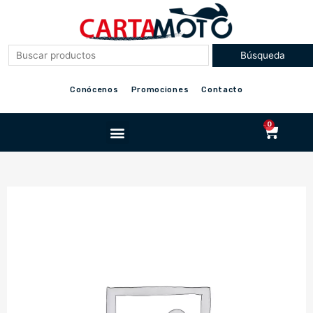
Ir
al
contenido
Conócenos
Promociones
Contacto
Menu
0
Cart