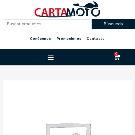
Ir
al
contenido
Conócenos
Promociones
Contacto
Menu
0
Cart