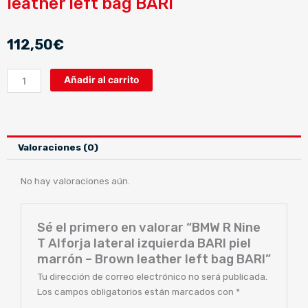
leather left bag BARI
112,50
€
BMW
Añadir al carrito
R
Nine
T
Alforja
Valoraciones (0)
lateral
izquierda
No hay valoraciones aún.
BARI
piel
marrón
Sé el primero en valorar “BMW R Nine
-
T Alforja lateral izquierda BARI piel
Brown
marrón – Brown leather left bag BARI”
leather
left
Tu dirección de correo electrónico no será publicada.
bag
Los campos obligatorios están marcados con
*
BARI