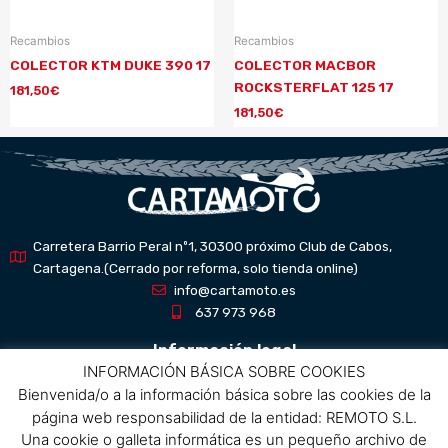
Recambios
Recambios
COLECTOR KTM DUKE 390 17
COLECTOR MACBOR
ROCKSTERFLAT 125 17
181,50
€
181,50
€
Carretera Barrio Peral nº1, 30300 próximo Club de Cabos,
Cartagena.(Cerrado por reforma, solo tienda online)
info@cartamoto.es
637 973 968
Información legal
INFORMACIÓN BÁSICA SOBRE COOKIES
Bienvenida/o a la información básica sobre las cookies de la
Aviso Legal
página web responsabilidad de la entidad: REMOTO S.L.
Política de privacidad
Una cookie o galleta informática es un pequeño archivo de