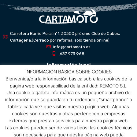
Carretera Barrio Peral nº1, 30300 próximo Club de Cabos,
Cartagena.(Cerrado por reforma, solo tienda online)
info@cartamoto.es
637 973 968
Información legal
INFORMACIÓN BÁSICA SOBRE COOKIES
Bienvenida/o a la información básica sobre las cookies de la
Aviso Legal
página web responsabilidad de la entidad: REMOTO S.L.
Política de privacidad
Una cookie o galleta informática es un pequeño archivo de
Política de protección de datos
información que se guarda en tu ordenador, “smartphone” o
Política de cookies
tableta cada vez que visitas nuestra página web. Algunas
Condiciones de compra
cookies son nuestras y otras pertenecen a empresas
externas que prestan servicios para nuestra página web.
Menú
Las cookies pueden ser de varios tipos: las cookies técnicas
son necesarias para que nuestra página web pueda