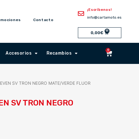
¡Escríbenos!
info@cartamoto.es
omociones
Contacto
0
Cart
0,00
€
0
Cart
Accesorios
Recambios
LEVEN SV TRON NEGRO MATE/VERDE FLUOR
EN SV TRON NEGRO