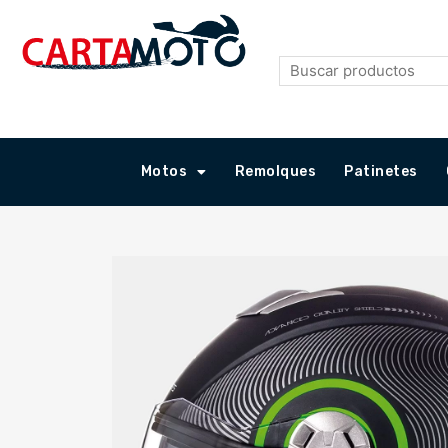
Ir
al
contenido
Motos
Remolques
Patinetes