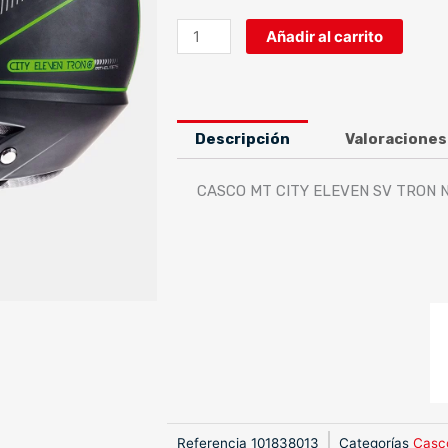
CASCO
Añadir al carrito
MT
CITY
ELEVEN
SV
Descripción
Valoraciones
TRON
NEGRO
CASCO MT CITY ELEVEN SV TRON
MATE/VERDE
FLUOR
cantidad
Referencia
101838013
Categorías
Casc