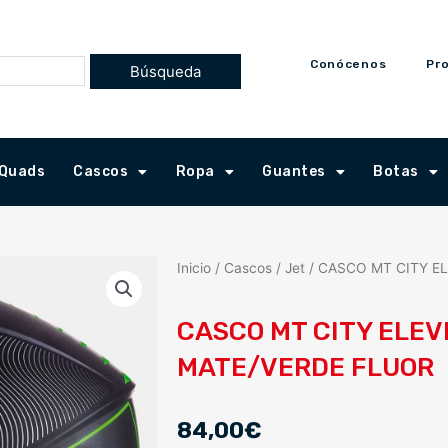
Conócenos
Pr
Quads
Cascos
Ropa
Guantes
Botas
Inicio
/
Cascos
/
Jet
/ CASCO MT CITY E
CASCO MT CITY ELEV
MATE/VERDE FLUOR
84,00
€