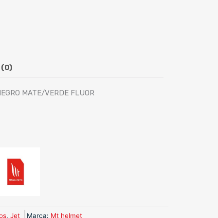
 (0)
 NEGRO MATE/VERDE FLUOR
os
,
Jet
Marca
:
Mt helmet