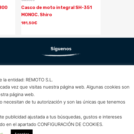
-800
Casco de moto integral SH-351
MONOC. Shiro
181,50
€
Síguenos
F
I
a
n
de la entidad: REMOTO S.L.
c
s
 cada vez que visitas nuestra página web. Algunas cookies son
e
t
estra página web.
b
a
o necesitan de tu autorización y son las únicas que tenemos
o
g
o
r
rte publicidad ajustada a tus búsquedas, gustos e intereses
k
a
clicando en el apartado CONFIGURACIÓN DE COOKIES.
m
m
es