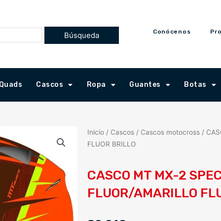
Conócenos
Pr
Quads
Cascos
Ropa
Guantes
Botas
Inicio
/
Cascos
/
Cascos motocross
/ CAS
FLUOR BRILLO
CASCO MT MX-2 SPE
FLUOR/AMARILLO FL