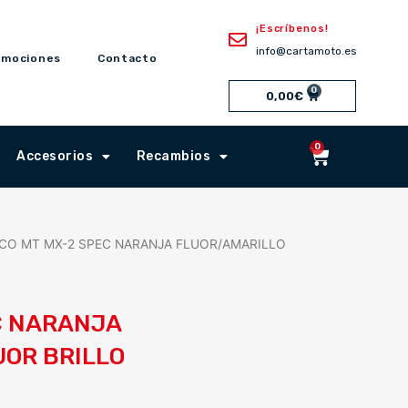
¡Escríbenos!
info@cartamoto.es
omociones
Contacto
0
Cart
0,00
€
0
Cart
Accesorios
Recambios
CO MT MX-2 SPEC NARANJA FLUOR/AMARILLO
C NARANJA
UOR BRILLO