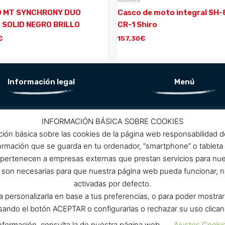
 MT SYNCHRONY DUO
Casco de moto integral SH
 SOLID NEGRO BRILLO
CR-1 Shiro
€
157,30
€
Información legal
Menú
Aviso Legal
Conócenos
INFORMACIÓN BÁSICA SOBRE COOKIES
Política de privacidad
ción básica sobre las cookies de la página web responsabilidad 
ítica de protección de datos
Promociones
formación que se guarda en tu ordenador, “smartphone” o tableta
Política de cookies
 pertenecen a empresas externas que prestan servicios para nu
Condiciones de compra
Contacto
as son necesarias para que nuestra página web pueda funcionar, n
activadas por defecto.
ra personalizarla en base a tus preferencias, o para poder mostra
ulsando el botón ACEPTAR o configurarlas o rechazar su uso 
Cartamoto © Copyright 2020. Desarrollado por
Mark-Sonoma.co
nformación, consulta la de nuestra página web.
Ajustes Cooki