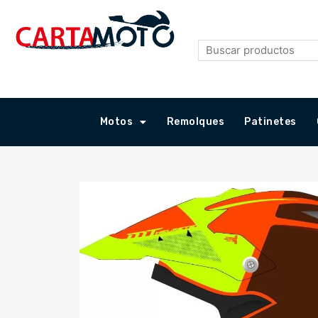
Ir
al
contenido
Motos
Remolques
Patinetes