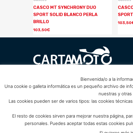
CASCO MT SYNCHRONY DUO
CASCO
SPORT SOLID BLANCO PERLA
SPORT
BRILLO
103,50
103,50
€
Carretera Barrio Peral nº1, 30300
Bienvenida/o a la informa
Pol
próximo Club de Cabos, Cartagena.
Una cookie o galleta informática es un pequeño archivo de in
(Cerrado por reforma, solo tienda
nuestras y otras
online)
Las cookies pueden ser de varios tipos: las cookies técnic
info@cartamoto.es
637 973 968
El resto de cookies sirven para mejorar nuestra página, pa
personales. Puedes aceptar todas estas cookies p
Si quieres más i