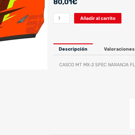
80,01
€
CASCO
Añadir al carrito
MT
MX-
2
SPEC
Descripción
Valoraciones
NARANJA
FLUOR/AMARILLO
CASCO MT MX-2 SPEC NARANJA F
FLUOR
BRILLO
cantidad