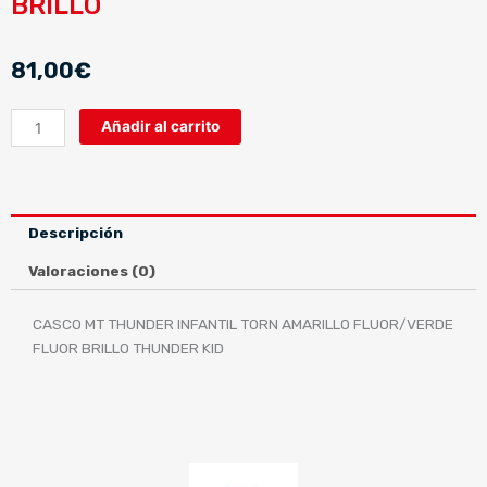
BRILLO
81,00
€
CASCO
Añadir al carrito
MT
THUNDER
INFANTIL
TORN
Descripción
AMARILLO
FLUOR/VERDE
Valoraciones (0)
FLUOR
BRILLO
CASCO MT THUNDER INFANTIL TORN AMARILLO FLUOR/VERDE
cantidad
FLUOR BRILLO THUNDER KID