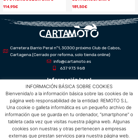
114,95
€
181,50
€
Carretera Barrio Peral nº1, 30300 próximo Club de Cabos,
Cartagena.(Cerrado por reforma, solo tienda online)
info@cartamoto.es
637 973 968
Información legal
INFORMACIÓN BÁSICA SOBRE COOKIES
Bienvenida/o a la información básica sobre las cookies de la
Aviso Legal
página web responsabilidad de la entidad: REMOTO S.L.
Política de privacidad
Una cookie o galleta informática es un pequeño archivo de
Política de protección de datos
información que se guarda en tu ordenador, “smartphone” o
Política de cookies
tableta cada vez que visitas nuestra página web. Algunas
Condiciones de compra
cookies son nuestras y otras pertenecen a empresas
externas que prestan servicios para nuestra página web.
Menú