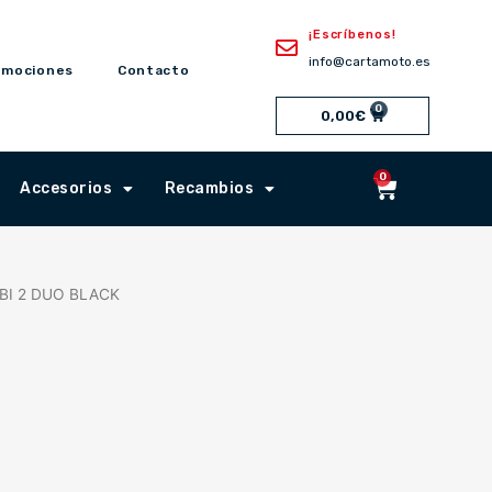
¡Escríbenos!
info@cartamoto.es
omociones
Contacto
0
Cart
0,00
€
0
Cart
Accesorios
Recambios
BI 2 DUO BLACK