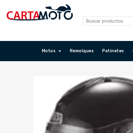
Ir
al
contenido
Motos
Remolques
Patinetes