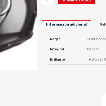
Añadir al carrito
2
DUO
BLACK
cantidad
Información adicional
Val
Negro
Color negro
Integral
Integral
Brillante
Textura bril