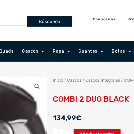
Conócenos
Pr
Quads
Cascos
Ropa
Guantes
Botas
Inicio
/
Cascos
/
Cascos Integrales
/ COM
COMBI 2 DUO BLACK
134,99
€
COMBI