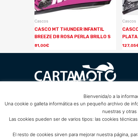
Cascos
Cascos
CASCO MT THUNDER INFANTIL
CASCO
BREEZE D8 ROSA PERLA BRILLO S
PLATA
81,00
€
127,05
Carretera Barrio Peral nº1, 30300
Bienvenida/o a la informa
Pol
próximo Club de Cabos, Cartagena.
Una cookie o galleta informática es un pequeño archivo de in
(Cerrado por reforma, solo tienda
nuestras y otras
online)
Las cookies pueden ser de varios tipos: las cookies técnic
info@cartamoto.es
637 973 968
El resto de cookies sirven para mejorar nuestra página, pa