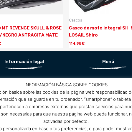
Cascos
 MT REVENGE SKULL & ROSE
Casco de moto integral SH
/NEGRO ANTRACITA MATE
LOSAIL Shiro
€
114,95
€
Información legal
Menú
Aviso Legal
Conócenos
INFORMACIÓN BÁSICA SOBRE COOKIES
Política de privacidad
ción básica sobre las cookies de la página web responsabilidad 
ítica de protección de datos
Promociones
formación que se guarda en tu ordenador, “smartphone” o tableta
Política de cookies
 pertenecen a empresas externas que prestan servicios para nu
Condiciones de compra
Contacto
as son necesarias para que nuestra página web pueda funcionar, n
activadas por defecto.
ra personalizarla en base a tus preferencias, o para poder mostra