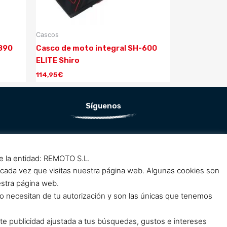
Cascos
-890
Casco de moto integral SH-600
ELITE Shiro
114,95
€
Síguenos
F
I
a
n
de la entidad: REMOTO S.L.
c
s
 cada vez que visitas nuestra página web. Algunas cookies son
e
t
estra página web.
b
a
o necesitan de tu autorización y son las únicas que tenemos
o
g
o
r
rte publicidad ajustada a tus búsquedas, gustos e intereses
k
a