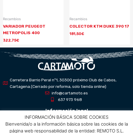
Recambios
Recambios
VARIADOR PEUGEOT
COLECTOR KTM DUKE 390 17
METROPOLIS 400
181,50
€
322,75
€
Carretera Barrio Peral nº1, 30300 próximo Club de Cabos,
Cartagena.(Cerrado por reforma, solo tienda online)
info@cartamoto.es
637 973 968
Información legal
INFORMACIÓN BÁSICA SOBRE COOKIES
Bienvenida/o a la información básica sobre las cookies de la
Aviso Legal
página web responsabilidad de la entidad: REMOTO S.L.