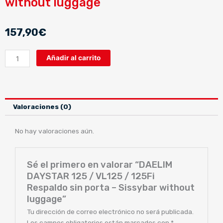
without luggage
157,90
€
DAELIM
Añadir al carrito
DAYSTAR
125
/
VL125
Valoraciones (0)
/
125Fi
No hay valoraciones aún.
Respaldo
sin
porta
Sé el primero en valorar “DAELIM
-
DAYSTAR 125 / VL125 / 125Fi
Sissybar
Respaldo sin porta – Sissybar without
without
luggage
luggage”
cantidad
Tu dirección de correo electrónico no será publicada.
Los campos obligatorios están marcados con
*