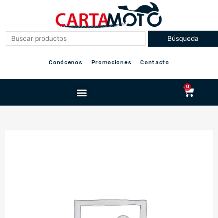
Ir
al
contenido
Conócenos
Promociones
Contacto
Menu
0
Cart