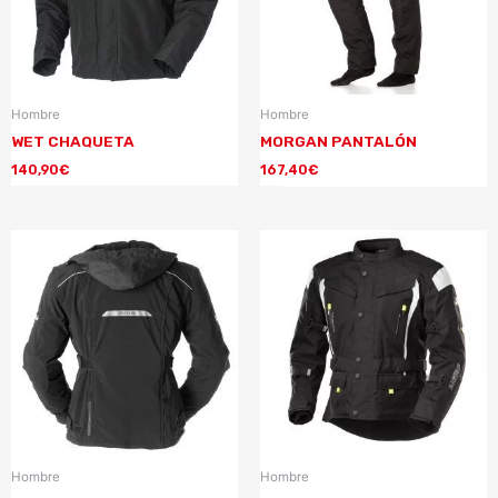
Hombre
Hombre
WET CHAQUETA
MORGAN PANTALÓN
140,90
€
167,40
€
Hombre
Hombre