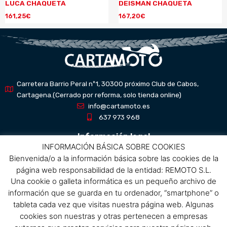
LUCA CHAQUETA
DEISMAN CHAQUETA
161,25
€
167,20
€
Carretera Barrio Peral nº1, 30300 próximo Club de Cabos,
Cartagena.(Cerrado por reforma, solo tienda online)
info@cartamoto.es
637 973 968
Información legal
INFORMACIÓN BÁSICA SOBRE COOKIES
Bienvenida/o a la información básica sobre las cookies de la
Aviso Legal
página web responsabilidad de la entidad: REMOTO S.L.
Política de privacidad
Una cookie o galleta informática es un pequeño archivo de
Política de protección de datos
información que se guarda en tu ordenador, “smartphone” o
Política de cookies
tableta cada vez que visitas nuestra página web. Algunas
Condiciones de compra
cookies son nuestras y otras pertenecen a empresas