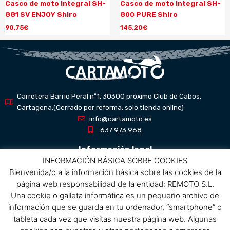
Casco de moto integral SH-
Casco de moto integral SH-
881 SV ENJOY Shiro
800 PURE Shiro
90,75
€
145,20
€
Carretera Barrio Peral nº1, 30300 próximo Club de Cabos,
Cartagena.(Cerrado por reforma, solo tienda online)
info@cartamoto.es
637 973 968
Información legal
INFORMACIÓN BÁSICA SOBRE COOKIES
Bienvenida/o a la información básica sobre las cookies de la
Aviso Legal
página web responsabilidad de la entidad: REMOTO S.L.
Política de privacidad
Una cookie o galleta informática es un pequeño archivo de
Política de protección de datos
información que se guarda en tu ordenador, “smartphone” o
Política de cookies
tableta cada vez que visitas nuestra página web. Algunas
Condiciones de compra