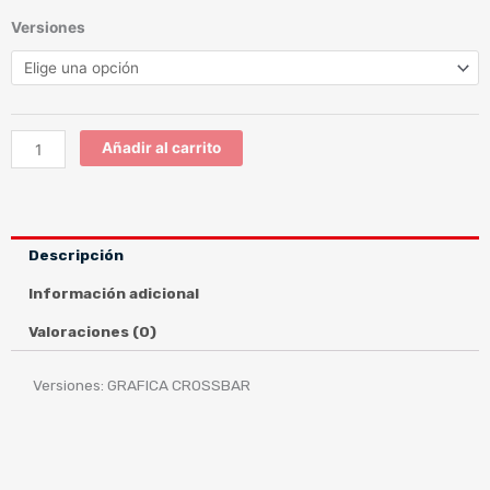
GT-
Versiones
AIR2
GRAFICA
CROSSBAR
cantidad
Añadir al carrito
Descripción
Información adicional
Valoraciones (0)
Versiones: GRAFICA CROSSBAR