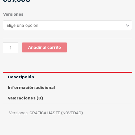
GT-
Versiones
AIR2
GRAFICA
HASTE
(NOVEDAD)
cantidad
Añadir al carrito
Descripción
Información adicional
Valoraciones (0)
Versiones: GRAFICA HASTE (NOVEDAD)