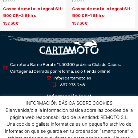
Cascos
Cascos
Casco de moto integral SH-
Casco de moto integral SH-
800 CR-2 Shiro
800 CR-1 Shiro
157,30
€
157,30
€
Carretera Barrio Peral nº1, 30300 próximo Club de Cabos,
Cartagena.(Cerrado por reforma, solo tienda online)
info@cartamoto.es
637 973 968
Información legal
INFORMACIÓN BÁSICA SOBRE COOKIES
Bienvenida/o a la información básica sobre las cookies de la
Aviso Legal
página web responsabilidad de la entidad: REMOTO S.L.
Política de privacidad
Una cookie o galleta informática es un pequeño archivo de
Política de protección de datos
información que se guarda en tu ordenador, “smartphone” o
Política de cookies