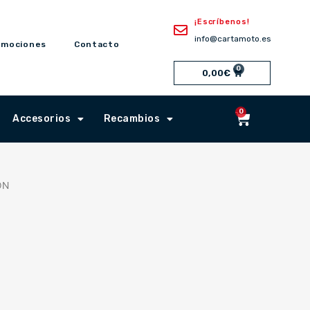
¡Escríbenos!
info@cartamoto.es
omociones
Contacto
0
Cart
0,00
€
0
Cart
Accesorios
Recambios
ON