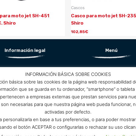
Cascos
para moto jet SH-451
Casco para moto jet SH-23
. Shiro
Shiro
102,85
€
Información legal
Menú
Aviso Legal
Conócenos
INFORMACIÓN BÁSICA SOBRE COOKIES
Política de privacidad
ción básica sobre las cookies de la página web responsabilidad 
ítica de protección de datos
Promociones
formación que se guarda en tu ordenador, “smartphone” o tableta
Política de cookies
 pertenecen a empresas externas que prestan servicios para nu
Condiciones de compra
Contacto
as son necesarias para que nuestra página web pueda funcionar, n
activadas por defecto.
ra personalizarla en base a tus preferencias, o para poder mostra
ulsando el botón ACEPTAR o configurarlas o rechazar su uso 
Cartamoto © Copyright 2020. Desarrollado por
Mark-Sonoma.co