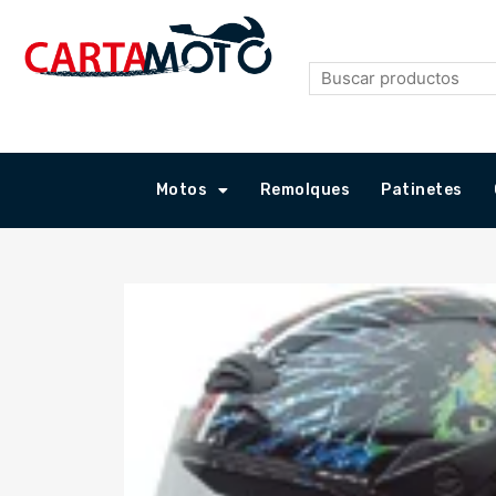
Ir
al
contenido
Motos
Remolques
Patinetes