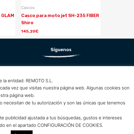
Cascos
5 GLAM
Casco para moto jet SH-235 FIBER
Shiro
145,20
€
Síguenos
F
I
a
n
de la entidad: REMOTO S.L.
c
s
 cada vez que visitas nuestra página web. Algunas cookies son
e
t
estra página web.
b
a
o necesitan de tu autorización y son las únicas que tenemos
o
g
o
r
rte publicidad ajustada a tus búsquedas, gustos e intereses
k
a
clicando en el apartado CONFIGURACIÓN DE COOKIES.
m
m