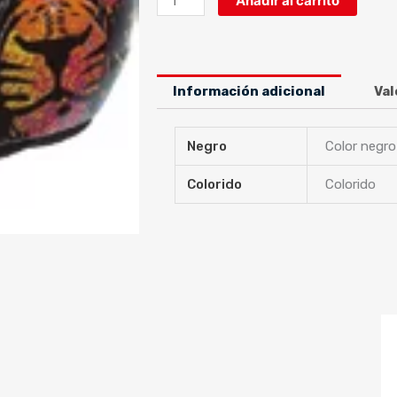
Añadir al carrito
II
JUNIOR
LION
cantidad
Información adicional
Val
Negro
Color negro
Colorido
Colorido