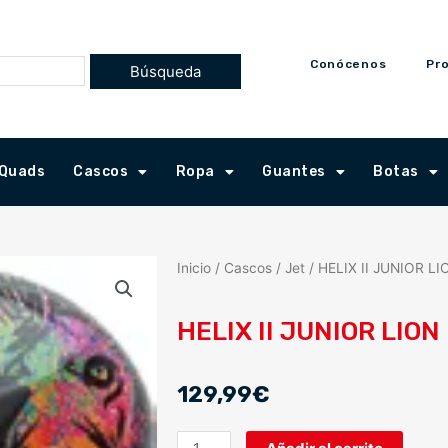
Conócenos
Pr
Quads
Cascos
Ropa
Guantes
Botas
Inicio
/
Cascos
/
Jet
/ HELIX II JUNIOR LI
HELIX II JUNIOR LION
129,99
€
HELIX