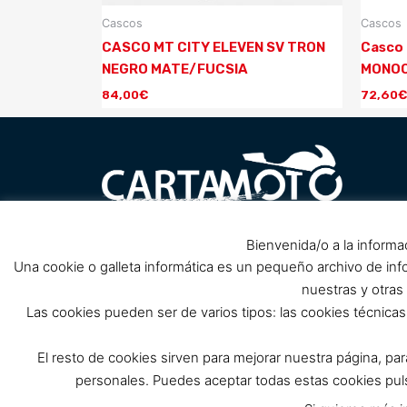
Cascos
Cascos
CASCO MT CITY ELEVEN SV TRON
Casco 
NEGRO MATE/FUCSIA
MONOC
84,00
€
72,60
€
Carretera Barrio Peral nº1, 30300
Bienvenida/o a la informa
Pol
próximo Club de Cabos, Cartagena.
Una cookie o galleta informática es un pequeño archivo de in
(Cerrado por reforma, solo tienda
nuestras y otras
online)
Las cookies pueden ser de varios tipos: las cookies técnic
info@cartamoto.es
637 973 968
El resto de cookies sirven para mejorar nuestra página, pa
personales. Puedes aceptar todas estas cookies p