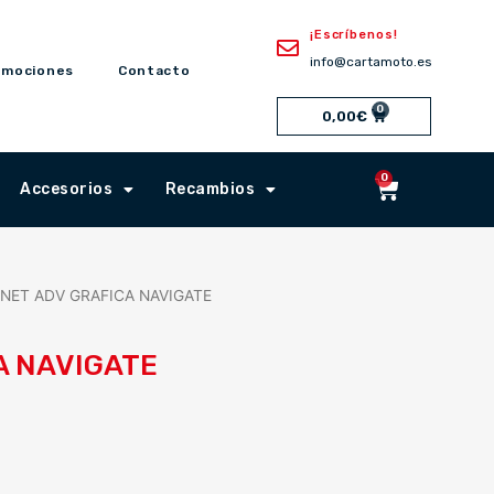
¡Escríbenos!
info@cartamoto.es
omociones
Contacto
0
Cart
0,00
€
0
Cart
Accesorios
Recambios
NET ADV GRAFICA NAVIGATE
A NAVIGATE