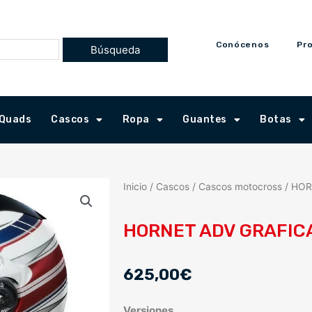
Conócenos
Pr
Quads
Cascos
Ropa
Guantes
Botas
Inicio
/
Cascos
/
Cascos motocross
/ HOR
HORNET ADV GRAFIC
625,00
€
HORNET
Versiones