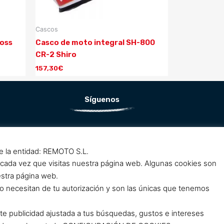
Cascos
oss
Casco de moto integral SH-800
CR-2 Shiro
157,30
€
Síguenos
F
I
a
n
de la entidad: REMOTO S.L.
c
s
 cada vez que visitas nuestra página web. Algunas cookies son
e
t
estra página web.
b
a
o necesitan de tu autorización y son las únicas que tenemos
o
g
o
r
rte publicidad ajustada a tus búsquedas, gustos e intereses
k
a