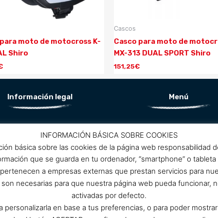
Cascos
para moto de motocross K-
Casco para moto de motocr
AL Shiro
MX-313 DUAL SPORT Shiro
€
151,25
€
Información legal
Menú
Aviso Legal
Conócenos
INFORMACIÓN BÁSICA SOBRE COOKIES
Política de privacidad
ción básica sobre las cookies de la página web responsabilidad 
ítica de protección de datos
Promociones
formación que se guarda en tu ordenador, “smartphone” o tableta
Política de cookies
 pertenecen a empresas externas que prestan servicios para nu
Condiciones de compra
Contacto
as son necesarias para que nuestra página web pueda funcionar, n
activadas por defecto.
ra personalizarla en base a tus preferencias, o para poder mostra