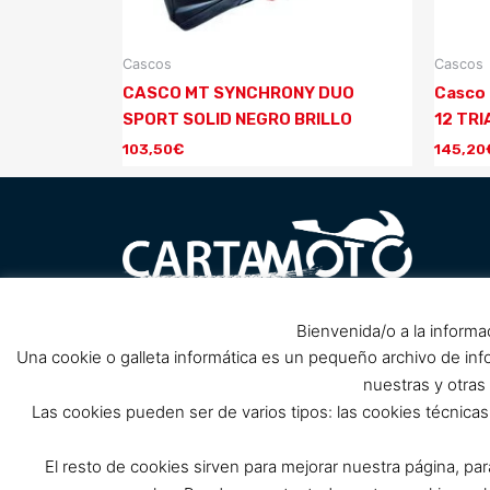
Cascos
Cascos
CASCO MT SYNCHRONY DUO
Casco 
SPORT SOLID NEGRO BRILLO
12 TRI
103,50
€
145,20
Carretera Barrio Peral nº1, 30300
Bienvenida/o a la informa
Pol
próximo Club de Cabos, Cartagena.
Una cookie o galleta informática es un pequeño archivo de in
(Cerrado por reforma, solo tienda
nuestras y otras
online)
Las cookies pueden ser de varios tipos: las cookies técnic
info@cartamoto.es
637 973 968
El resto de cookies sirven para mejorar nuestra página, pa