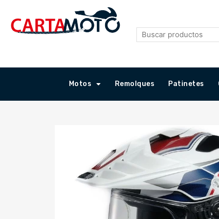
Ir
al
contenido
Motos
Remolques
Patinetes