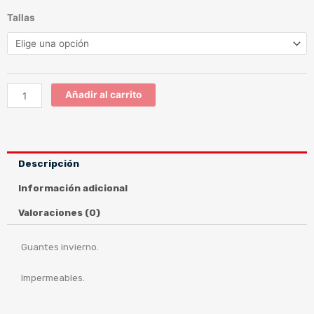
ICE
Tallas
cantidad
Añadir al carrito
Descripción
Información adicional
Valoraciones (0)
Guantes invierno.
Impermeables.