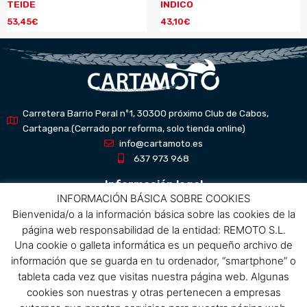
TEIDE
INDICO
53,45
€
43,10
€
Carretera Barrio Peral nº1, 30300 próximo Club de Cabos,
Cartagena.(Cerrado por reforma, solo tienda online)
info@cartamoto.es
637 973 968
Información legal
INFORMACIÓN BÁSICA SOBRE COOKIES
Bienvenida/o a la información básica sobre las cookies de la
Aviso Legal
página web responsabilidad de la entidad: REMOTO S.L.
Política de privacidad
Una cookie o galleta informática es un pequeño archivo de
Política de protección de datos
información que se guarda en tu ordenador, “smartphone” o
Política de cookies
tableta cada vez que visitas nuestra página web. Algunas
Condiciones de compra
cookies son nuestras y otras pertenecen a empresas