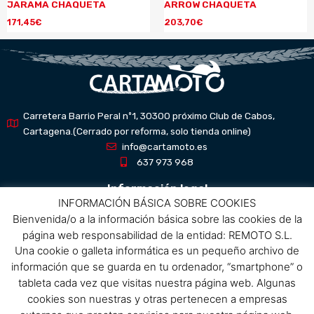
JARAMA CHAQUETA
ARROW CHAQUETA
171,45
€
203,70
€
Carretera Barrio Peral nº1, 30300 próximo Club de Cabos,
Cartagena.(Cerrado por reforma, solo tienda online)
info@cartamoto.es
637 973 968
Información legal
INFORMACIÓN BÁSICA SOBRE COOKIES
Bienvenida/o a la información básica sobre las cookies de la
Aviso Legal
página web responsabilidad de la entidad: REMOTO S.L.
Política de privacidad
Una cookie o galleta informática es un pequeño archivo de
Política de protección de datos
información que se guarda en tu ordenador, “smartphone” o
Política de cookies
tableta cada vez que visitas nuestra página web. Algunas
Condiciones de compra
cookies son nuestras y otras pertenecen a empresas