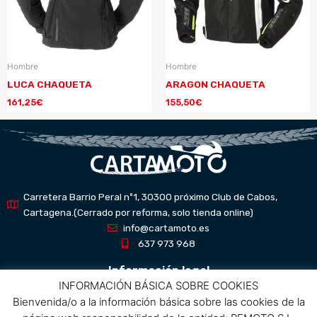
Hombre
Hombre
LUCA CHAQUETA
ARAGON CHAQUETA
161,25
€
155,50
€
Carretera Barrio Peral nº1, 30300 próximo Club de Cabos,
Cartagena.(Cerrado por reforma, solo tienda online)
info@cartamoto.es
637 973 968
Información legal
INFORMACIÓN BÁSICA SOBRE COOKIES
Bienvenida/o a la información básica sobre las cookies de la
Aviso Legal