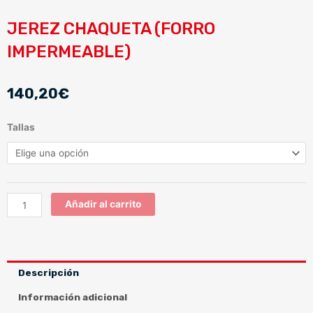
JEREZ CHAQUETA (FORRO
IMPERMEABLE)
140,20
€
JEREZ
Tallas
CHAQUETA
(FORRO
IMPERMEABLE)
cantidad
Añadir al carrito
Descripción
Información adicional