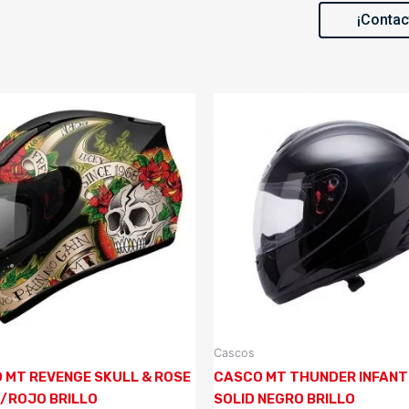
¡Contac
Cascos
 MT REVENGE SKULL & ROSE
CASCO MT THUNDER INFANT
/ROJO BRILLO
SOLID NEGRO BRILLO