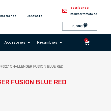
¡Escríbenos!
info@cartamoto.es
omociones
Contacto
0
Cart
0,00
€
0
Cart
Accesorios
Recambios
 FF327 CHALLENGER FUSION BLUE RED
ER FUSION BLUE RED