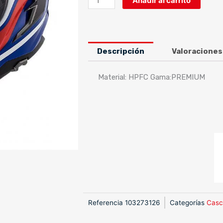
Añadir al carrito
FF327
CHALLENGER
FUSION
BLUE
Descripción
Valoraciones
RED
cantidad
Material: HPFC Gama:PREMIUM
Referencia
103273126
Categorías
Casc