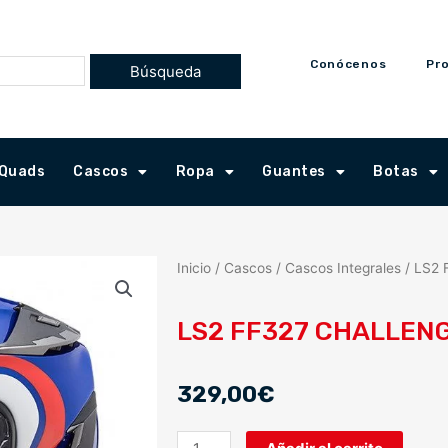
Conócenos
Pr
Quads
Cascos
Ropa
Guantes
Botas
Inicio
/
Cascos
/
Cascos Integrales
/ LS2
LS2 FF327 CHALLENG
329,00
€
LS2