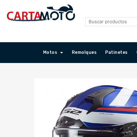
Ir
al
contenido
Motos
Remolques
Patinetes