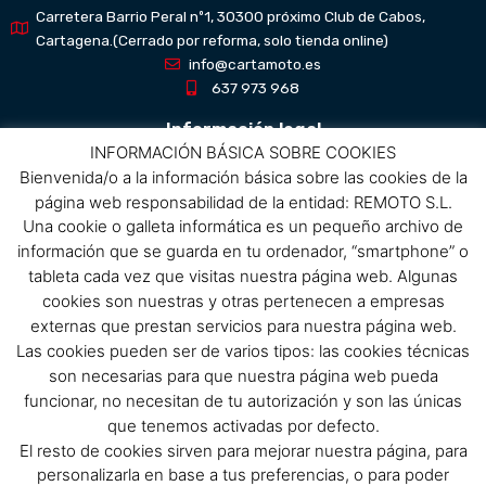
Carretera Barrio Peral nº1, 30300 próximo Club de Cabos,
Cartagena.(Cerrado por reforma, solo tienda online)
info@cartamoto.es
637 973 968
Información legal
INFORMACIÓN BÁSICA SOBRE COOKIES
Bienvenida/o a la información básica sobre las cookies de la
Aviso Legal
página web responsabilidad de la entidad: REMOTO S.L.
Política de privacidad
Una cookie o galleta informática es un pequeño archivo de
Política de protección de datos
información que se guarda en tu ordenador, “smartphone” o
Política de cookies
tableta cada vez que visitas nuestra página web. Algunas
Condiciones de compra
cookies son nuestras y otras pertenecen a empresas
externas que prestan servicios para nuestra página web.
Menú
Las cookies pueden ser de varios tipos: las cookies técnicas
son necesarias para que nuestra página web pueda
Menu
funcionar, no necesitan de tu autorización y son las únicas
que tenemos activadas por defecto.
El resto de cookies sirven para mejorar nuestra página, para
Síguenos
personalizarla en base a tus preferencias, o para poder