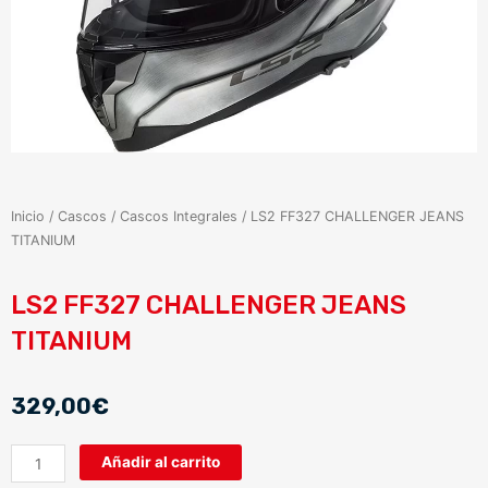
Inicio
/
Cascos
/
Cascos Integrales
/ LS2 FF327 CHALLENGER JEANS
TITANIUM
LS2 FF327 CHALLENGER JEANS
TITANIUM
329,00
€
LS2
Añadir al carrito
FF327