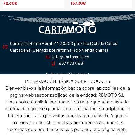
72,60
€
157,30
€
Carretera Barrio Peral nº1, 30300 próximo Club de Cabos,
Cartagena.(Cerrado por reforma, solo tienda online)
info@cartamoto.es
637 973 968
Información legal
INFORMACIÓN BÁSICA SOBRE COOKIES
Bienvenida/o a la información básica sobre las cookies de la
Aviso Legal
página web responsabilidad de la entidad: REMOTO S.L.
Política de privacidad
Una cookie o galleta informática es un pequeño archivo de
Política de protección de datos
información que se guarda en tu ordenador, “smartphone” o
Política de cookies
tableta cada vez que visitas nuestra página web. Algunas
Condiciones de compra
cookies son nuestras y otras pertenecen a empresas
externas que prestan servicios para nuestra página web.
Menú