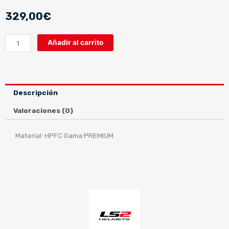
329,00
€
LS2
Añadir al carrito
FF327
CHALLENGER
SQUADRON
MATT
Descripción
FLUO
ORANGE
Valoraciones (0)
cantidad
Material: HPFC Gama:PREMIUM