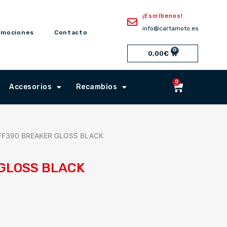
¡Escríbenos!
info@cartamoto.es
omociones
Contacto
0
Cart
0,00
€
0
Cart
Accesorios
Recambios
 FF390 BREAKER GLOSS BLACK
 GLOSS BLACK