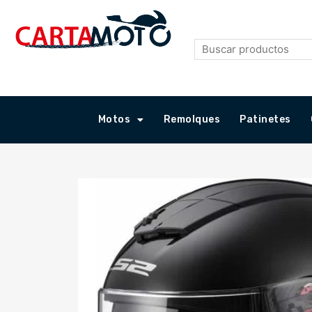
Ir
al
contenido
Motos
Remolques
Patinetes