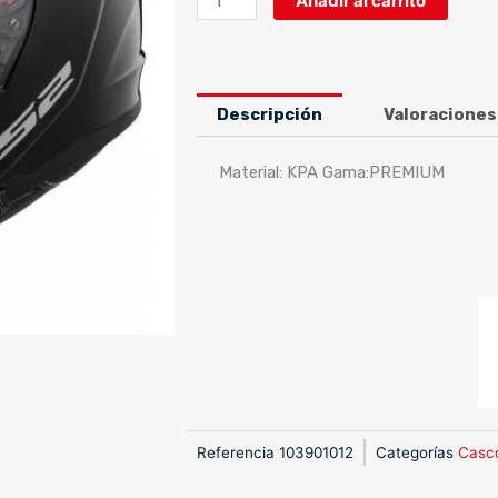
Añadir al carrito
FF390
BREAKER
GLOSS
BLACK
Descripción
Valoraciones
cantidad
Material: KPA Gama:PREMIUM
Referencia
103901012
Categorías
Casc