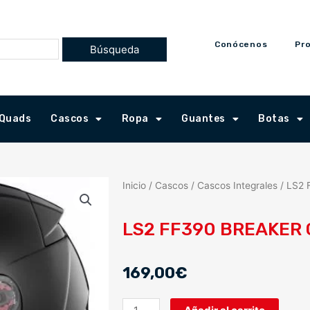
Conócenos
Pr
Quads
Cascos
Ropa
Guantes
Botas
Inicio
/
Cascos
/
Cascos Integrales
/ LS2
LS2 FF390 BREAKER
169,00
€
LS2