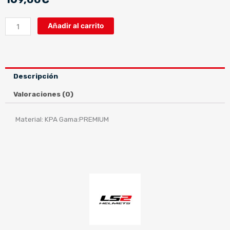
LS2
Añadir al carrito
FF390
BREAKER
MATT
BLACK
Descripción
cantidad
Valoraciones (0)
Material: KPA Gama:PREMIUM