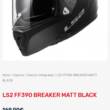
Inicio
/
Cascos
/
Cascos Integrales
/ LS2 FF390 BREAKER MATT
BLACK
LS2 FF390 BREAKER MATT BLACK
169,00
€