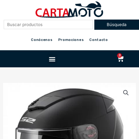
Ir
al
contenido
Conócenos
Promociones
Contacto
Menu
0
Cart