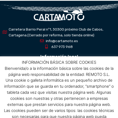
Carretera Barrio Peral nº1, 30300 próximo Club de Cabos,
Cartagena.(Cerrado por reforma, solo tienda online)
info@cartamoto.es
637 973 968
Información legal
INFORMACIÓN BÁSICA SOBRE COOKIES
Bienvenida/o a la información básica sobre las cookies de la
Aviso Legal
página web responsabilidad de la entidad: REMOTO S.L.
Política de privacidad
Una cookie o galleta informática es un pequeño archivo de
Política de protección de datos
información que se guarda en tu ordenador, “smartphone” o
Política de cookies
tableta cada vez que visitas nuestra página web. Algunas
Condiciones de compra
cookies son nuestras y otras pertenecen a empresas
externas que prestan servicios para nuestra página web.
Menú
Las cookies pueden ser de varios tipos: las cookies técnicas
son necesarias para que nuestra página web pueda