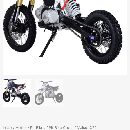
Inicio
/
Motos
/
Pit Bikes
/
Pit Bike Cross
/ Malcor XZ2