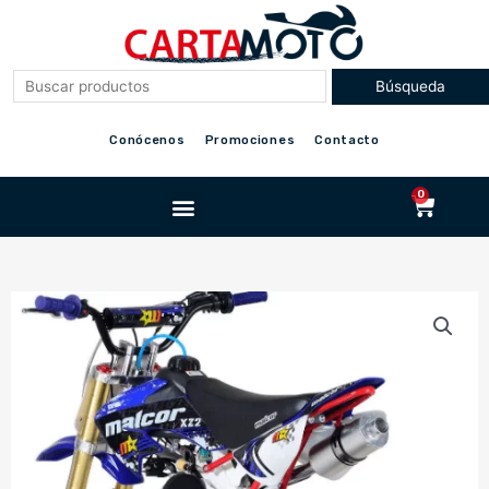
Ir
al
contenido
Conócenos
Promociones
Contacto
Menu
0
Cart