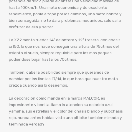
potencia de 12cv, puede alcanzar una velocidad máxima de
hasta 100km/h. Una moto economica y de excelente
rendimiento, ponla a tope por los caminos, una moto bonita y
bien conseguida, no te dara problemas mecanicos, solo sal a
disfrutar de ella y saltar.
La XZ2 monta ruedas 14″ delantera y 12″ trasera, con chasis
crf50, lo que nos hace conseguir una altura de 75ctmos del
asiento al suelo, siempre regulable para los mas peques
pudiendose bajar hasta los 70ctmos.
También, cabe la posibilidad siempre que queramos de
cambiar por las llantas 17/14, lo que hara que nuestra moto
crezca cuando asi lo deseemos.
La decoración como manda en la marca MALCOR, es
impresinante y bonita, llama la atencion su colorido azul
yamaha, sus estrellas y el color del chasis blanco y subchasis
rojo, nunca antes habias visto una pit bike tambien mimada y
terminada verdad?