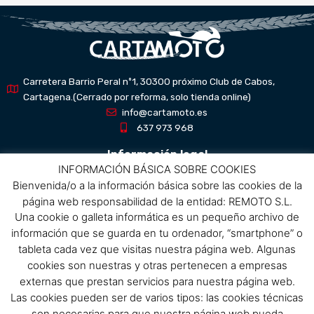
Carretera Barrio Peral nº1, 30300 próximo Club de Cabos,
Cartagena.(Cerrado por reforma, solo tienda online)
info@cartamoto.es
637 973 968
Información legal
INFORMACIÓN BÁSICA SOBRE COOKIES
Bienvenida/o a la información básica sobre las cookies de la
Aviso Legal
página web responsabilidad de la entidad: REMOTO S.L.
Política de privacidad
Una cookie o galleta informática es un pequeño archivo de
Política de protección de datos
información que se guarda en tu ordenador, “smartphone” o
Política de cookies
tableta cada vez que visitas nuestra página web. Algunas
Condiciones de compra
cookies son nuestras y otras pertenecen a empresas
externas que prestan servicios para nuestra página web.
Menú
Las cookies pueden ser de varios tipos: las cookies técnicas
son necesarias para que nuestra página web pueda