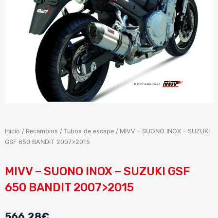
Inicio
/
Recambios
/
Tubos de escape
/ MIVV – SUONO INOX – SUZUKI
GSF 650 BANDIT 2007>2015
MIVV – SUONO INOX – SUZUKI GSF
650 BANDIT 2007>2015
566,28
€