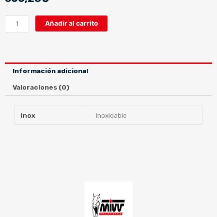
MIVV
Añadir al carrito
-
SUONO
INOX
-
Información adicional
SUZUKI
GSF
Valoraciones (0)
650
BANDIT
Inox
Inoxidable
2007>2015
cantidad