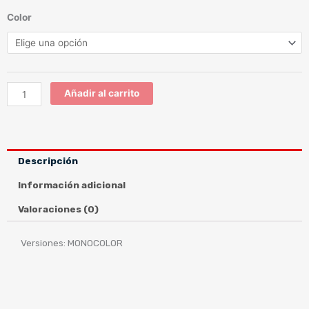
NEOTEC
Color
2
MONOCOLOR
cantidad
Añadir al carrito
Descripción
Información adicional
Valoraciones (0)
Versiones: MONOCOLOR