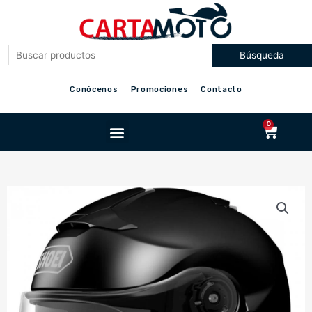
Ir
al
contenido
Conócenos
Promociones
Contacto
Menu
0
Cart