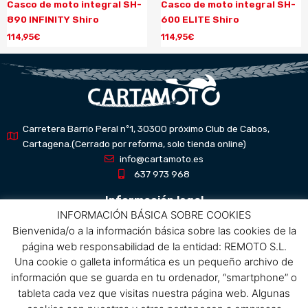
Casco de moto integral SH-
Casco de moto integral SH-
890 INFINITY Shiro
600 ELITE Shiro
114,95
€
114,95
€
Carretera Barrio Peral nº1, 30300 próximo Club de Cabos,
Cartagena.(Cerrado por reforma, solo tienda online)
info@cartamoto.es
637 973 968
Información legal
INFORMACIÓN BÁSICA SOBRE COOKIES
Bienvenida/o a la información básica sobre las cookies de la
Aviso Legal
página web responsabilidad de la entidad: REMOTO S.L.
Política de privacidad
Una cookie o galleta informática es un pequeño archivo de
Política de protección de datos
información que se guarda en tu ordenador, “smartphone” o
Política de cookies
tableta cada vez que visitas nuestra página web. Algunas
Condiciones de compra