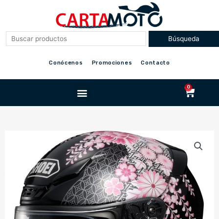
Ir
al
contenido
Conócenos
Promociones
Contacto
Menu
0
Cart