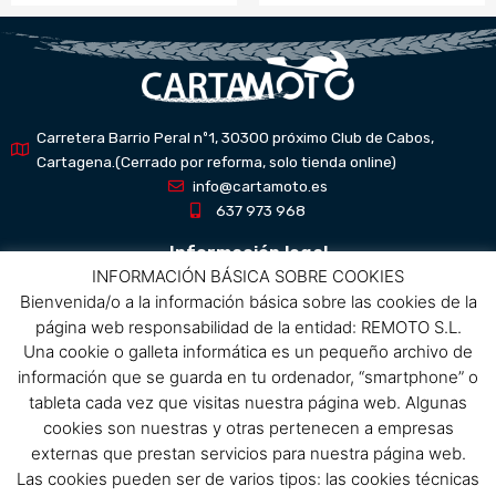
Carretera Barrio Peral nº1, 30300 próximo Club de Cabos,
Cartagena.(Cerrado por reforma, solo tienda online)
info@cartamoto.es
637 973 968
Información legal
INFORMACIÓN BÁSICA SOBRE COOKIES
Bienvenida/o a la información básica sobre las cookies de la
Aviso Legal
página web responsabilidad de la entidad: REMOTO S.L.
Política de privacidad
Una cookie o galleta informática es un pequeño archivo de
Política de protección de datos
información que se guarda en tu ordenador, “smartphone” o
Política de cookies
tableta cada vez que visitas nuestra página web. Algunas
Condiciones de compra
cookies son nuestras y otras pertenecen a empresas
externas que prestan servicios para nuestra página web.
Menú
Las cookies pueden ser de varios tipos: las cookies técnicas