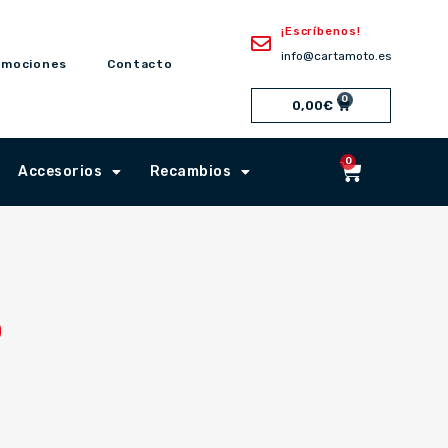
¡Escríbenos!
info@cartamoto.es
omociones
Contacto
0
Cart
0,00
€
0
Cart
Accesorios
Recambios
O