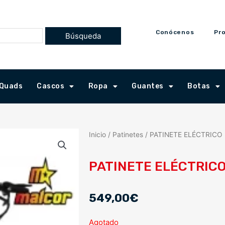
Conócenos
Pr
Quads
Cascos
Ropa
Guantes
Botas
Inicio
/
Patinetes
/ PATINETE ELÉCTRICO
PATINETE ELÉCTRIC
549,00
€
Agotado