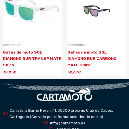
Accesorios
Accesorios
Gafas de moto SOL
Gafas de moto SOL
DIAMOND BUR TRANSP MATE
DIAMOND BUR CARBONO
Shiro
MATE Shiro
30,25
€
32,67
€
Carretera Barrio Peral nº1, 30300 próximo Club de Cabos,
Cartagena.(Cerrado por reforma, solo tienda online)
info@cartamoto.es