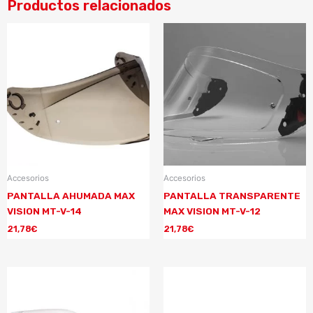
Productos relacionados
Accesorios
Accesorios
PANTALLA AHUMADA MAX
PANTALLA TRANSPARENTE
VISION MT-V-14
MAX VISION MT-V-12
21,78
€
21,78
€