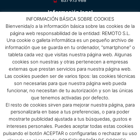
637 973 968
Información legal
INFORMACIÓN BÁSICA SOBRE COOKIES
Bienvenida/o a la información básica sobre las cookies de la
Aviso Legal
página web responsabilidad de la entidad: REMOTO S.L.
Política de privacidad
Una cookie o galleta informática es un pequeño archivo de
Política de protección de datos
información que se guarda en tu ordenador, “smartphone” o
Política de cookies
tableta cada vez que visitas nuestra página web. Algunas
Condiciones de compra
cookies son nuestras y otras pertenecen a empresas
externas que prestan servicios para nuestra página web.
Menú
Las cookies pueden ser de varios tipos: las cookies técnicas
son necesarias para que nuestra página web pueda
Menu
funcionar, no necesitan de tu autorización y son las únicas
que tenemos activadas por defecto.
El resto de cookies sirven para mejorar nuestra página, para
Síguenos
personalizarla en base a tus preferencias, o para poder
mostrarte publicidad ajustada a tus búsquedas, gustos e
F
I
intereses personales. Puedes aceptar todas estas cookies
pulsando el botón ACEPTAR o configurarlas o rechazar su uso
a
n