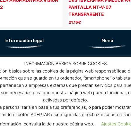
LLA AHUMADA MAX VISION
DKS 129 LAMINA PINLOCK P
12
PANTALLA MT-V-07
TRANSPARENTE
21,15
€
Información legal
Menú
Aviso Legal
Conócenos
INFORMACIÓN BÁSICA SOBRE COOKIES
Política de privacidad
ción básica sobre las cookies de la página web responsabilidad 
ítica de protección de datos
Promociones
formación que se guarda en tu ordenador, “smartphone” o tableta
Política de cookies
 pertenecen a empresas externas que prestan servicios para nu
Condiciones de compra
Contacto
as son necesarias para que nuestra página web pueda funcionar, n
activadas por defecto.
ra personalizarla en base a tus preferencias, o para poder mostra
ulsando el botón ACEPTAR o configurarlas o rechazar su uso 
Cartamoto © Copyright 2020. Desarrollado por
Mark-Sonoma.co
nformación, consulta la de nuestra página web.
Ajustes Cooki