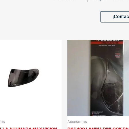
¡Contac
ios
Accesorios