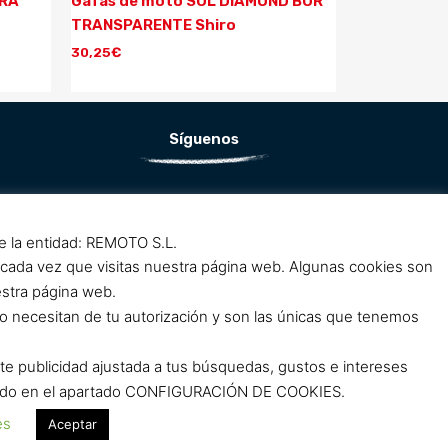
ARA
Gafas de moto SOL DIAMOND BUR
TRANSPARENTE Shiro
30,25
€
Síguenos
F
I
a
n
de la entidad: REMOTO S.L.
c
s
 cada vez que visitas nuestra página web. Algunas cookies son
e
t
estra página web.
b
a
o necesitan de tu autorización y son las únicas que tenemos
o
g
o
r
rte publicidad ajustada a tus búsquedas, gustos e intereses
k
a
clicando en el apartado CONFIGURACIÓN DE COOKIES.
m
m
es
Aceptar