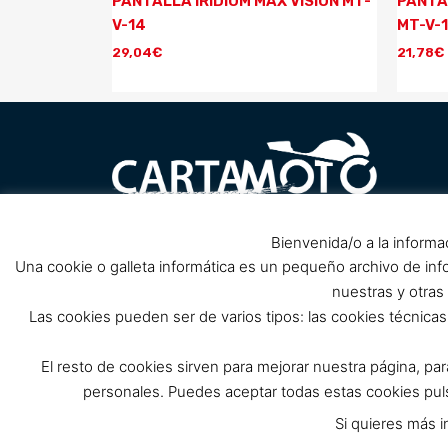
PANTALLA IRIDIUM MAX VISION MT-
PANTA
V-14
MT-V-
29,04
€
21,78
€
Carretera Barrio Peral nº1, 30300
Bienvenida/o a la informa
Pol
próximo Club de Cabos, Cartagena.
Una cookie o galleta informática es un pequeño archivo de in
(Cerrado por reforma, solo tienda
nuestras y otras
online)
Las cookies pueden ser de varios tipos: las cookies técnic
info@cartamoto.es
637 973 968
El resto de cookies sirven para mejorar nuestra página, pa
personales. Puedes aceptar todas estas cookies p
Si quieres más i