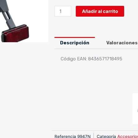
PUIG
Añadir al carrito
-
JUEGO
INTERMITENTES
MOD.
Descripción
Valoraciones
BUOY
HOMOLOGADOS
Código EAN: 8436571718495
C/NEGRO
cantidad
Referencia
9947N
Categoría
Accesorio