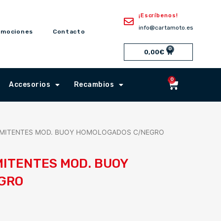
¡Escríbenos!
info@cartamoto.es
omociones
Contacto
0
Cart
0,00
€
0
Cart
Accesorios
Recambios
ERMITENTES MOD. BUOY HOMOLOGADOS C/NEGRO
MITENTES MOD. BUOY
GRO