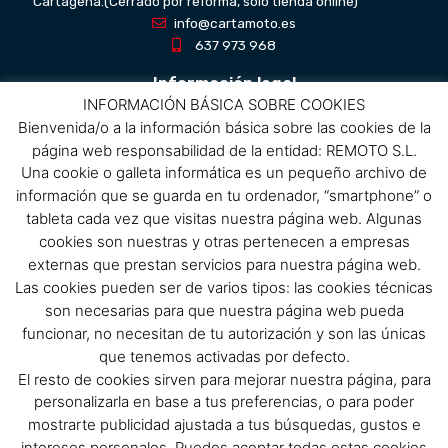
Cartagena.(Cerrado por reforma, solo tienda online)
info@cartamoto.es
637 973 968
Información legal
INFORMACIÓN BÁSICA SOBRE COOKIES
Bienvenida/o a la información básica sobre las cookies de la
Aviso Legal
página web responsabilidad de la entidad: REMOTO S.L.
Política de privacidad
Una cookie o galleta informática es un pequeño archivo de
Política de protección de datos
información que se guarda en tu ordenador, “smartphone” o
Política de cookies
tableta cada vez que visitas nuestra página web. Algunas
Condiciones de compra
cookies son nuestras y otras pertenecen a empresas
externas que prestan servicios para nuestra página web.
Menú
Las cookies pueden ser de varios tipos: las cookies técnicas
son necesarias para que nuestra página web pueda
Menu
funcionar, no necesitan de tu autorización y son las únicas
que tenemos activadas por defecto.
El resto de cookies sirven para mejorar nuestra página, para
Síguenos
personalizarla en base a tus preferencias, o para poder
mostrarte publicidad ajustada a tus búsquedas, gustos e
intereses personales. Puedes aceptar todas estas cookies