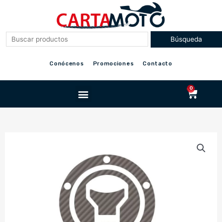
Ir
al
contenido
Conócenos
Promociones
Contacto
Menu
0
Cart