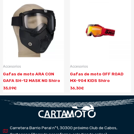
Accesorios
Accesorios
Gafas de moto ARA CON
Gafas de moto OFF ROAD
GAFA SH-12 MASK NG Shiro
MX-904 KIDS Shiro
35,09
€
36,30
€
Carretera Barrio Peral nº1, 30300 próximo Club de Cabos,