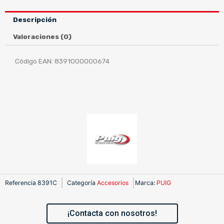
TAPON
MOD.
Descripción
XTREME
HONDA
Valoraciones (0)
C/CARBONO
cantidad
Código EAN: 8391000000674
Referencia
8391C
Categoría
Accesorios
Marca
:
PUIG
¡Contacta con nosotros!