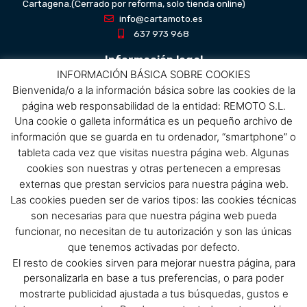
Cartagena.(Cerrado por reforma, solo tienda online)
info@cartamoto.es
637 973 968
Información legal
INFORMACIÓN BÁSICA SOBRE COOKIES
Bienvenida/o a la información básica sobre las cookies de la
Aviso Legal
página web responsabilidad de la entidad: REMOTO S.L.
Política de privacidad
Una cookie o galleta informática es un pequeño archivo de
Política de protección de datos
información que se guarda en tu ordenador, “smartphone” o
Política de cookies
tableta cada vez que visitas nuestra página web. Algunas
Condiciones de compra
cookies son nuestras y otras pertenecen a empresas
externas que prestan servicios para nuestra página web.
Menú
Las cookies pueden ser de varios tipos: las cookies técnicas
son necesarias para que nuestra página web pueda
Menu
funcionar, no necesitan de tu autorización y son las únicas
que tenemos activadas por defecto.
El resto de cookies sirven para mejorar nuestra página, para
Síguenos
personalizarla en base a tus preferencias, o para poder
mostrarte publicidad ajustada a tus búsquedas, gustos e