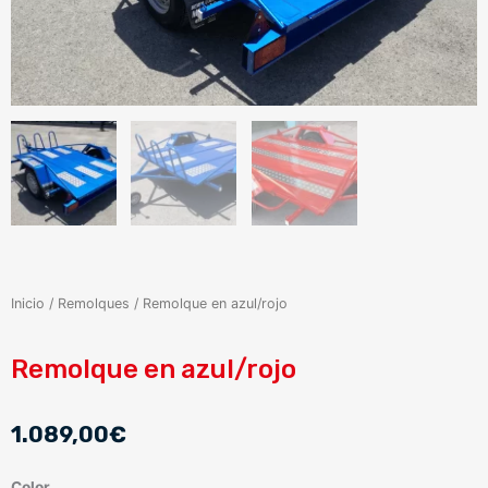
Inicio
/
Remolques
/ Remolque en azul/rojo
Remolque en azul/rojo
1.089,00
€
Remolque
Color