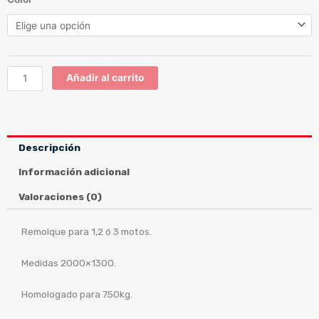
en
azul/rojo
cantidad
Añadir al carrito
Descripción
Información adicional
Valoraciones (0)
Remolque para 1,2 ó 3 motos.
Medidas 2000×1300.
Homologado para 750kg.