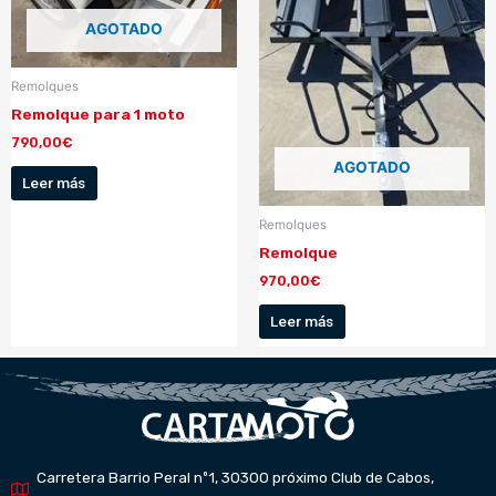
AGOTADO
Remolques
Remolque para 1 moto
790,00
€
AGOTADO
Leer más
Remolques
Remolque
970,00
€
Leer más
Carretera Barrio Peral nº1, 30300 próximo Club de Cabos,