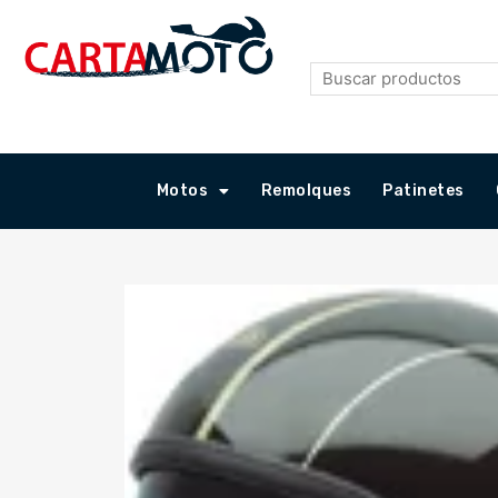
Ir
al
contenido
Motos
Remolques
Patinetes