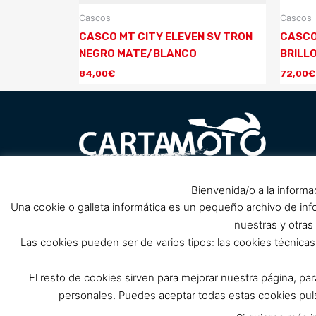
Cascos
Cascos
CASCO MT CITY ELEVEN SV TRON
CASCO
NEGRO MATE/BLANCO
BRILL
84,00
€
72,00
€
Carretera Barrio Peral nº1, 30300
Bienvenida/o a la informa
Pol
próximo Club de Cabos, Cartagena.
Una cookie o galleta informática es un pequeño archivo de in
(Cerrado por reforma, solo tienda
nuestras y otras
online)
Las cookies pueden ser de varios tipos: las cookies técnic
info@cartamoto.es
637 973 968
El resto de cookies sirven para mejorar nuestra página, pa
personales. Puedes aceptar todas estas cookies p