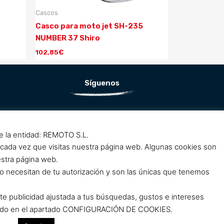
Cascos
Casco para moto jet SH-235
NUMBER 37 Shiro
102,85
€
Síguenos
F
I
a
n
de la entidad: REMOTO S.L.
c
s
 cada vez que visitas nuestra página web. Algunas cookies son
e
t
estra página web.
b
a
o necesitan de tu autorización y son las únicas que tenemos
o
g
o
r
rte publicidad ajustada a tus búsquedas, gustos e intereses
k
a
clicando en el apartado CONFIGURACIÓN DE COOKIES.
m
m