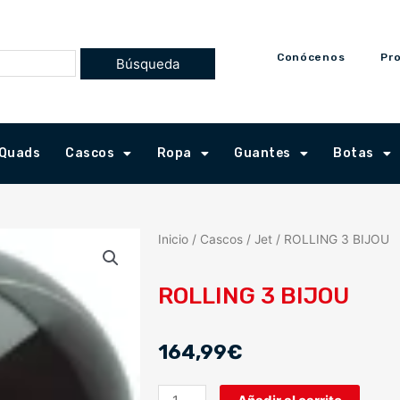
Conócenos
Pr
Quads
Cascos
Ropa
Guantes
Botas
Inicio
/
Cascos
/
Jet
/ ROLLING 3 BIJOU
ROLLING 3 BIJOU
164,99
€
ROLLING