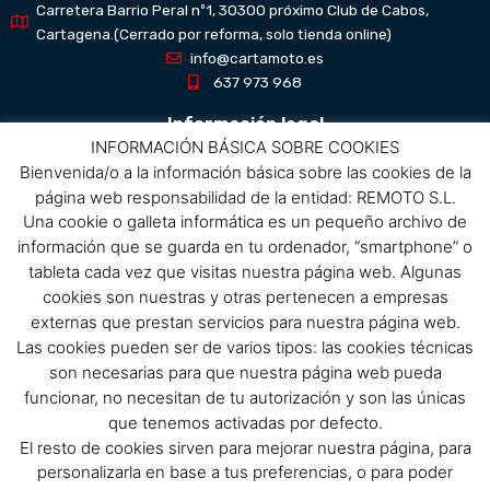
Carretera Barrio Peral nº1, 30300 próximo Club de Cabos,
Cartagena.(Cerrado por reforma, solo tienda online)
info@cartamoto.es
637 973 968
Información legal
INFORMACIÓN BÁSICA SOBRE COOKIES
Bienvenida/o a la información básica sobre las cookies de la
Aviso Legal
página web responsabilidad de la entidad: REMOTO S.L.
Política de privacidad
Una cookie o galleta informática es un pequeño archivo de
Política de protección de datos
información que se guarda en tu ordenador, “smartphone” o
Política de cookies
tableta cada vez que visitas nuestra página web. Algunas
Condiciones de compra
cookies son nuestras y otras pertenecen a empresas
externas que prestan servicios para nuestra página web.
Menú
Las cookies pueden ser de varios tipos: las cookies técnicas
son necesarias para que nuestra página web pueda
Menu
funcionar, no necesitan de tu autorización y son las únicas
que tenemos activadas por defecto.
El resto de cookies sirven para mejorar nuestra página, para
Síguenos
personalizarla en base a tus preferencias, o para poder