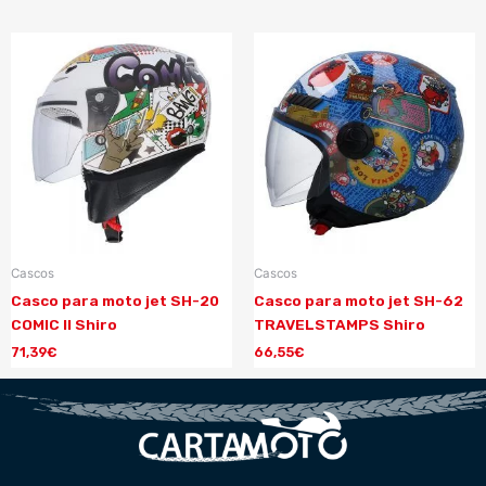
Cascos
Cascos
Casco para moto jet SH-20
Casco para moto jet SH-62
COMIC II Shiro
TRAVELSTAMPS Shiro
71,39
€
66,55
€