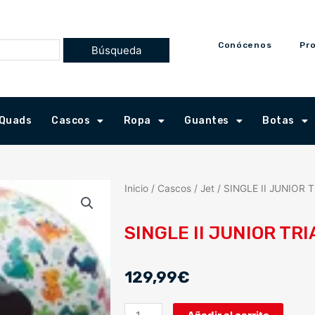
Conócenos
Pr
Quads
Cascos
Ropa
Guantes
Botas
Inicio
/
Cascos
/
Jet
/ SINGLE II JUNIOR 
SINGLE II JUNIOR TRI
129,99
€
SINGLE