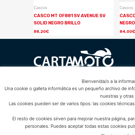
Cascos
Cascos
CASCO MT OF881 SV AVENUE SV
CASCO
SOLID NEGRO BRILLO
NEGRO
88,20
€
84,00
€
Carretera Barrio Peral nº1, 30300
Bienvenida/o a la informa
Pol
próximo Club de Cabos, Cartagena.
Una cookie o galleta informática es un pequeño archivo de in
(Cerrado por reforma, solo tienda
nuestras y otras
online)
Las cookies pueden ser de varios tipos: las cookies técnic
info@cartamoto.es
637 973 968
El resto de cookies sirven para mejorar nuestra página, pa
personales. Puedes aceptar todas estas cookies p