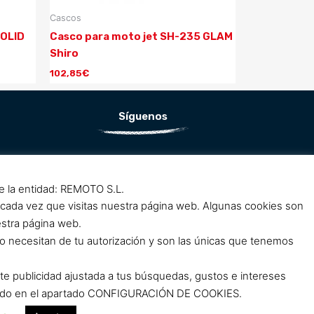
Cascos
SOLID
Casco para moto jet SH-235 GLAM
Shiro
102,85
€
Síguenos
F
I
a
n
de la entidad: REMOTO S.L.
c
s
 cada vez que visitas nuestra página web. Algunas cookies son
e
t
estra página web.
b
a
o necesitan de tu autorización y son las únicas que tenemos
o
g
o
r
rte publicidad ajustada a tus búsquedas, gustos e intereses
k
a
clicando en el apartado CONFIGURACIÓN DE COOKIES.
m
m