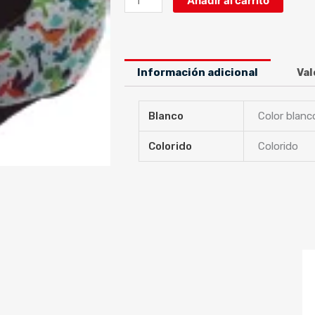
Añadir al carrito
II
JUNIOR
TRIASSIC
cantidad
Información adicional
Val
Blanco
Color blanc
Colorido
Colorido