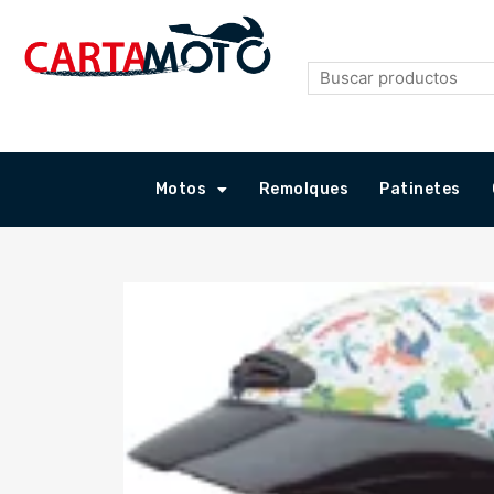
Ir
al
contenido
Motos
Remolques
Patinetes