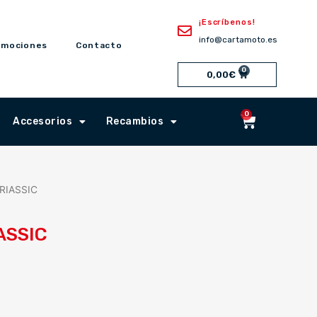
¡Escríbenos!
info@cartamoto.es
omociones
Contacto
0
Cart
0,00
€
0
Cart
Accesorios
Recambios
TRIASSIC
ASSIC