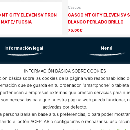
Cascos
 MT CITY ELEVEN SV TRON
CASCO MT CITY ELEVEN SV 
 MATE/FUCSIA
BLANCO PERLADO BRILLO
75,00
€
Información legal
Menú
Aviso Legal
Conócenos
INFORMACIÓN BÁSICA SOBRE COOKIES
Política de privacidad
ción básica sobre las cookies de la página web responsabilidad 
ítica de protección de datos
Promociones
formación que se guarda en tu ordenador, “smartphone” o tableta
Política de cookies
 pertenecen a empresas externas que prestan servicios para nu
Condiciones de compra
Contacto
as son necesarias para que nuestra página web pueda funcionar, n
activadas por defecto.
ra personalizarla en base a tus preferencias, o para poder mostra
ulsando el botón ACEPTAR o configurarlas o rechazar su uso 
Cartamoto © Copyright 2020. Desarrollado por
Mark-Sonoma.co