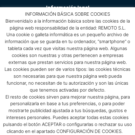
Información legal
INFORMACIÓN BÁSICA SOBRE COOKIES
Bienvenida/o a la información básica sobre las cookies de la
Aviso Legal
página web responsabilidad de la entidad: REMOTO S.L.
Política de privacidad
Una cookie o galleta informática es un pequeño archivo de
Política de protección de datos
información que se guarda en tu ordenador, “smartphone” o
Política de cookies
tableta cada vez que visitas nuestra página web. Algunas
Condiciones de compra
cookies son nuestras y otras pertenecen a empresas
externas que prestan servicios para nuestra página web.
Menú
Las cookies pueden ser de varios tipos: las cookies técnicas
son necesarias para que nuestra página web pueda
Menu
funcionar, no necesitan de tu autorización y son las únicas
que tenemos activadas por defecto.
El resto de cookies sirven para mejorar nuestra página, para
Síguenos
personalizarla en base a tus preferencias, o para poder
mostrarte publicidad ajustada a tus búsquedas, gustos e
F
I
intereses personales. Puedes aceptar todas estas cookies
pulsando el botón ACEPTAR o configurarlas o rechazar su uso
a
n
clicando en el apartado CONFIGURACIÓN DE COOKIES.
c
s