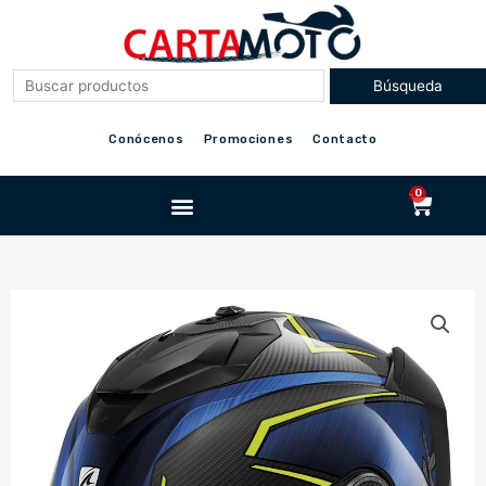
Ir
al
contenido
Conócenos
Promociones
Contacto
Menu
0
Cart