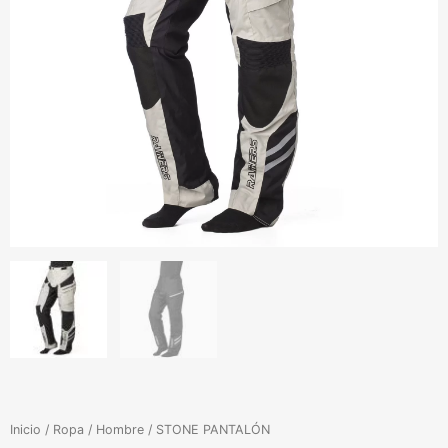
Inicio
/
Ropa
/
Hombre
/ STONE PANTALÓN