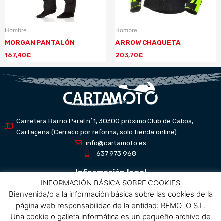
Hombre
Hombre
MORGAN PANTALÓN
ARROW CHAQUETA
167,40
€
203,70
€
Carretera Barrio Peral nº1, 30300 próximo Club de Cabos,
Cartagena.(Cerrado por reforma, solo tienda online)
info@cartamoto.es
637 973 968
Información legal
INFORMACIÓN BÁSICA SOBRE COOKIES
Bienvenida/o a la información básica sobre las cookies de la
Aviso Legal
página web responsabilidad de la entidad: REMOTO S.L.
Política de privacidad
Una cookie o galleta informática es un pequeño archivo de