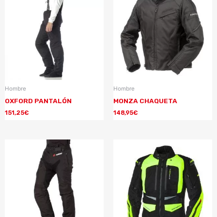
Hombre
Hombre
OXFORD PANTALÓN
MONZA CHAQUETA
151,25
€
148,95
€