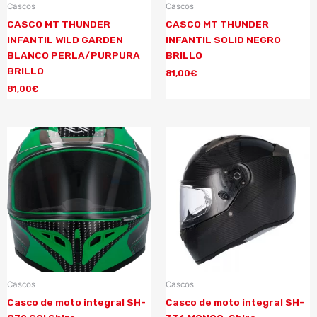
Cascos
Cascos
CASCO MT THUNDER
CASCO MT THUNDER
INFANTIL WILD GARDEN
INFANTIL SOLID NEGRO
BLANCO PERLA/PURPURA
BRILLO
BRILLO
81,00
€
81,00
€
Cascos
Cascos
Casco de moto integral SH-
Casco de moto integral SH-