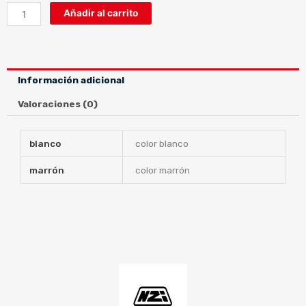
STREET
Añadir al carrito
TRACK
3
TRITON
cantidad
Información adicional
Valoraciones (0)
blanco
color blanco
marrón
color marrón