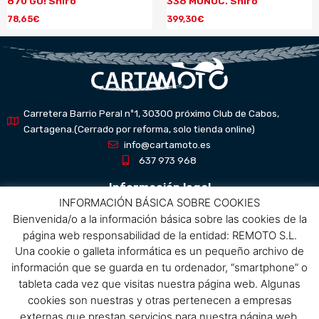
870 GO! Shiro
336 MONOC. Shiro
78,65
€
399,30
€
Carretera Barrio Peral nº1, 30300 próximo Club de Cabos,
Cartagena.(Cerrado por reforma, solo tienda online)
info@cartamoto.es
637 973 968
Información legal
INFORMACIÓN BÁSICA SOBRE COOKIES
Bienvenida/o a la información básica sobre las cookies de la
Aviso Legal
página web responsabilidad de la entidad: REMOTO S.L.
Política de privacidad
Una cookie o galleta informática es un pequeño archivo de
Política de protección de datos
información que se guarda en tu ordenador, “smartphone” o
Política de cookies
tableta cada vez que visitas nuestra página web. Algunas
Condiciones de compra
cookies son nuestras y otras pertenecen a empresas
externas que prestan servicios para nuestra página web.