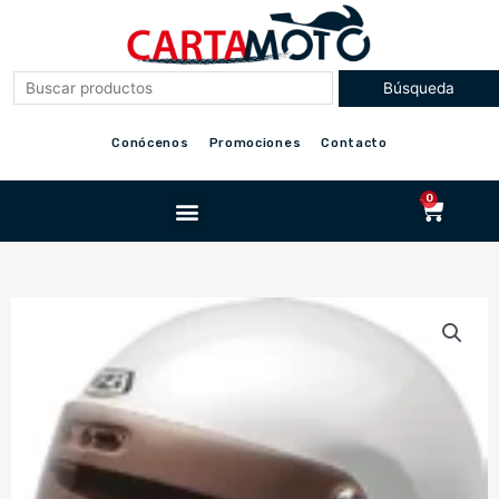
Ir
al
contenido
Conócenos
Promociones
Contacto
Menu
0
Cart