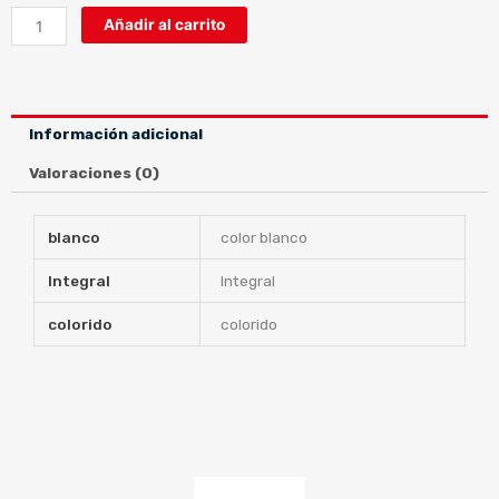
STREET
Añadir al carrito
TRACK
3
W-
SAFERIDERS
Información adicional
cantidad
Valoraciones (0)
blanco
color blanco
Integral
Integral
colorido
colorido