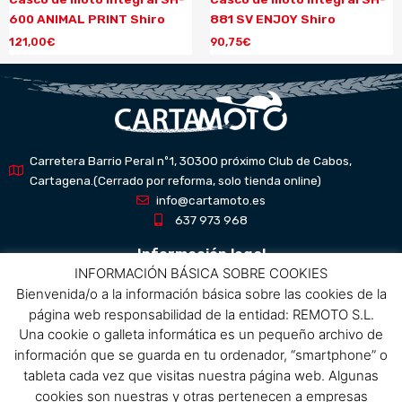
600 ANIMAL PRINT Shiro
881 SV ENJOY Shiro
121,00
€
90,75
€
Carretera Barrio Peral nº1, 30300 próximo Club de Cabos,
Cartagena.(Cerrado por reforma, solo tienda online)
info@cartamoto.es
637 973 968
Información legal
INFORMACIÓN BÁSICA SOBRE COOKIES
Bienvenida/o a la información básica sobre las cookies de la
Aviso Legal
página web responsabilidad de la entidad: REMOTO S.L.
Política de privacidad
Una cookie o galleta informática es un pequeño archivo de
Política de protección de datos
información que se guarda en tu ordenador, “smartphone” o
Política de cookies
tableta cada vez que visitas nuestra página web. Algunas
Condiciones de compra
cookies son nuestras y otras pertenecen a empresas