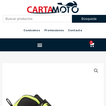
Ir
al
contenido
Conócenos
Promociones
Contacto
Menu
0
Cart