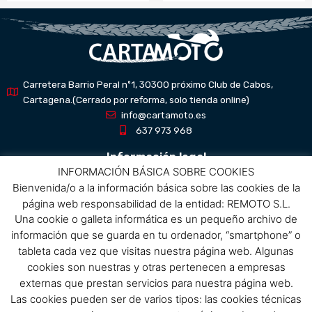
Carretera Barrio Peral nº1, 30300 próximo Club de Cabos,
Cartagena.(Cerrado por reforma, solo tienda online)
info@cartamoto.es
637 973 968
Información legal
INFORMACIÓN BÁSICA SOBRE COOKIES
Bienvenida/o a la información básica sobre las cookies de la
Aviso Legal
página web responsabilidad de la entidad: REMOTO S.L.
Política de privacidad
Una cookie o galleta informática es un pequeño archivo de
Política de protección de datos
información que se guarda en tu ordenador, “smartphone” o
Política de cookies
tableta cada vez que visitas nuestra página web. Algunas
Condiciones de compra
cookies son nuestras y otras pertenecen a empresas
externas que prestan servicios para nuestra página web.
Menú
Las cookies pueden ser de varios tipos: las cookies técnicas