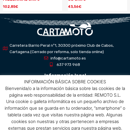
102,85
€
43,56
€
Carretera Barrio Peral nº1, 30300 próximo Club de Cabos,
Cartagena.(Cerrado por reforma, solo tienda online)
info@cartamoto.es
637 973 968
Información legal
INFORMACIÓN BÁSICA SOBRE COOKIES
Bienvenida/o a la información básica sobre las cookies de la
Aviso Legal
página web responsabilidad de la entidad: REMOTO S.L.
Política de privacidad
Una cookie o galleta informática es un pequeño archivo de
Política de protección de datos
información que se guarda en tu ordenador, “smartphone” o
Política de cookies
tableta cada vez que visitas nuestra página web. Algunas
Condiciones de compra
cookies son nuestras y otras pertenecen a empresas
externas que prestan servicios para nuestra página web.
Menú