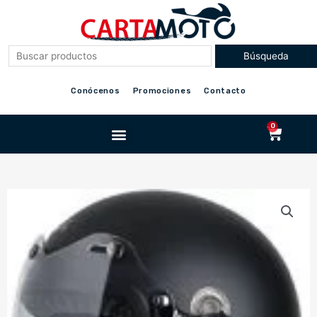
Ir
al
contenido
Conócenos
Promociones
Contacto
Menu
0
Cart