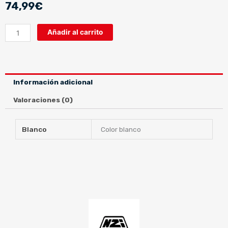
74,99
€
B-
Añadir al carrito
COOL
PEARL
WHITE
cantidad
Información adicional
Valoraciones (0)
Blanco
Color blanco