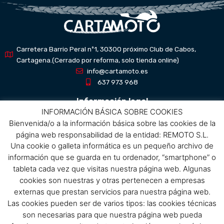
Carretera Barrio Peral nº1, 30300 próximo Club de Cabos,
Cartagena.(Cerrado por reforma, solo tienda online)
info@cartamoto.es
637 973 968
Información legal
INFORMACIÓN BÁSICA SOBRE COOKIES
Bienvenida/o a la información básica sobre las cookies de la
Aviso Legal
página web responsabilidad de la entidad: REMOTO S.L.
Política de privacidad
Una cookie o galleta informática es un pequeño archivo de
Política de protección de datos
información que se guarda en tu ordenador, “smartphone” o
Política de cookies
tableta cada vez que visitas nuestra página web. Algunas
Condiciones de compra
cookies son nuestras y otras pertenecen a empresas
externas que prestan servicios para nuestra página web.
Menú
Las cookies pueden ser de varios tipos: las cookies técnicas
son necesarias para que nuestra página web pueda