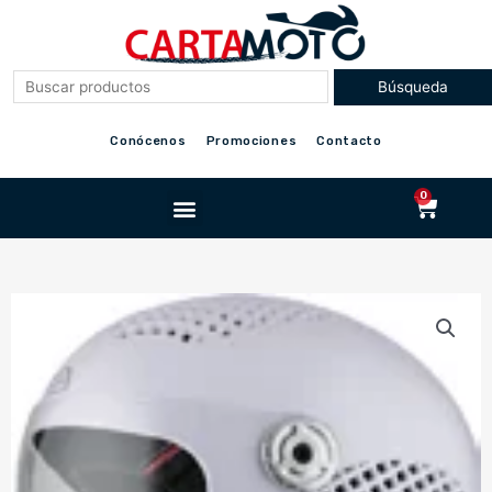
Ir
al
contenido
Conócenos
Promociones
Contacto
Menu
0
Cart