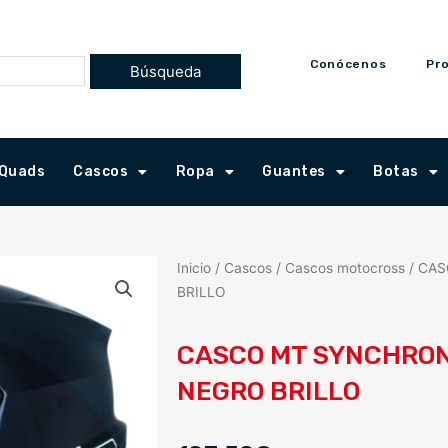
Conócenos
Pr
Quads
Cascos
Ropa
Guantes
Botas
Inicio
/
Cascos
/
Cascos motocross
/ CA
BRILLO
CASCO MT SYNCHRON
NEGRO BRILLO