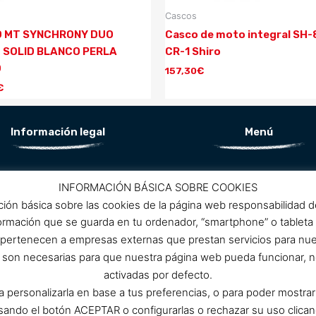
Cascos
 MT SYNCHRONY DUO
Casco de moto integral SH
 SOLID BLANCO PERLA
CR-1 Shiro
O
157,30
€
€
Información legal
Menú
Aviso Legal
Conócenos
INFORMACIÓN BÁSICA SOBRE COOKIES
Política de privacidad
ción básica sobre las cookies de la página web responsabilidad 
ítica de protección de datos
Promociones
formación que se guarda en tu ordenador, “smartphone” o tableta
Política de cookies
 pertenecen a empresas externas que prestan servicios para nu
Condiciones de compra
Contacto
as son necesarias para que nuestra página web pueda funcionar, n
activadas por defecto.
ra personalizarla en base a tus preferencias, o para poder mostra
ulsando el botón ACEPTAR o configurarlas o rechazar su uso 