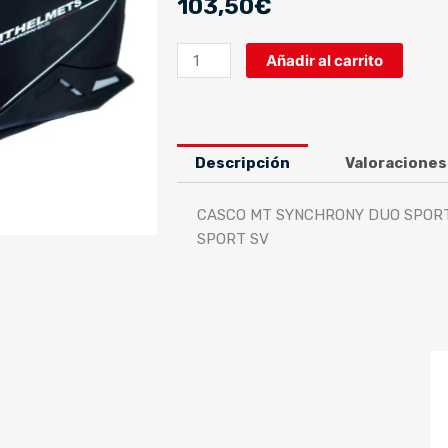
103,50
€
CASCO
Añadir al carrito
MT
SYNCHRONY
DUO
SPORT
Descripción
Valoraciones
SOLID
NEGRO
CASCO MT SYNCHRONY DUO SPORT
BRILLO
SPORT SV
cantidad