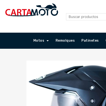
Ir
al
contenido
Motos
Remolques
Patinetes