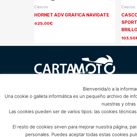
Cascos
Cascos
HORNET ADV GRAFICA NAVIGATE
CASCO
SPORT
625,00
€
BRILL
103,50
Carretera Barrio Peral nº1, 30300
Bienvenida/o a la informa
Pol
próximo Club de Cabos, Cartagena.
Una cookie o galleta informática es un pequeño archivo de in
(Cerrado por reforma, solo tienda
nuestras y otras
online)
Las cookies pueden ser de varios tipos: las cookies técnic
info@cartamoto.es
637 973 968
El resto de cookies sirven para mejorar nuestra página, pa
personales. Puedes aceptar todas estas cookies p