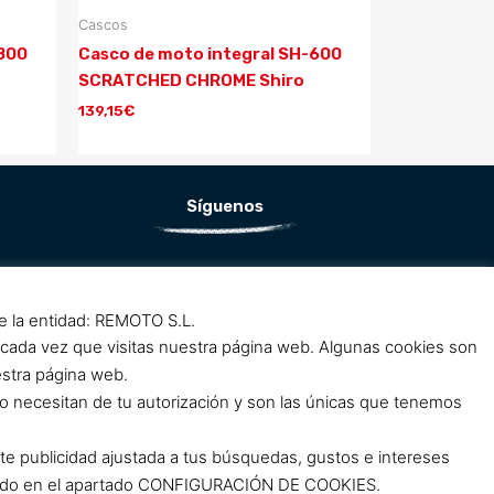
Cascos
-800
Casco de moto integral SH-600
SCRATCHED CHROME Shiro
139,15
€
Síguenos
F
I
a
n
de la entidad: REMOTO S.L.
c
s
 cada vez que visitas nuestra página web. Algunas cookies son
e
t
estra página web.
b
a
o necesitan de tu autorización y son las únicas que tenemos
o
g
o
r
rte publicidad ajustada a tus búsquedas, gustos e intereses
k
a
clicando en el apartado CONFIGURACIÓN DE COOKIES.