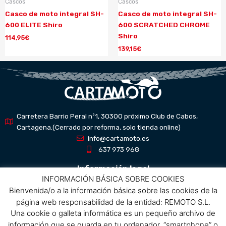
Cascos
Cascos
Casco de moto integral SH-
Casco de moto integral SH-
600 ELITE Shiro
600 SCRATCHED CHROME
Shiro
114,95
€
139,15
€
Carretera Barrio Peral nº1, 30300 próximo Club de Cabos,
Cartagena.(Cerrado por reforma, solo tienda online)
info@cartamoto.es
637 973 968
Información legal
INFORMACIÓN BÁSICA SOBRE COOKIES
Bienvenida/o a la información básica sobre las cookies de la
Aviso Legal
página web responsabilidad de la entidad: REMOTO S.L.
Política de privacidad
Una cookie o galleta informática es un pequeño archivo de
Política de protección de datos
información que se guarda en tu ordenador, “smartphone” o