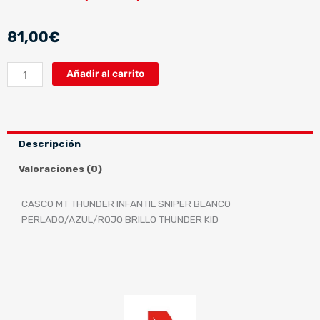
81,00
€
CASCO
Añadir al carrito
MT
THUNDER
INFANTIL
SNIPER
Descripción
BLANCO
PERLADO/AZUL/ROJO
Valoraciones (0)
BRILLO
cantidad
CASCO MT THUNDER INFANTIL SNIPER BLANCO
PERLADO/AZUL/ROJO BRILLO THUNDER KID