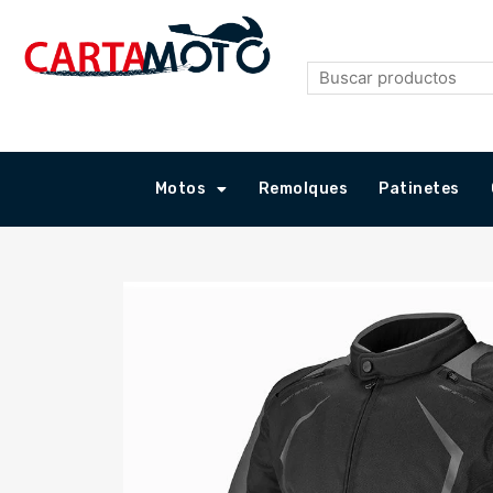
Ir
al
contenido
Motos
Remolques
Patinetes