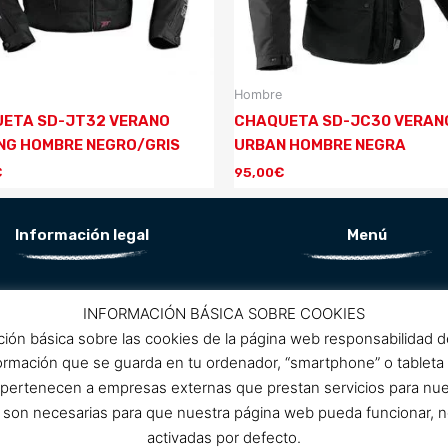
Hombre
ETA SD-JT32 VERANO
CHAQUETA SD-JC30 VERAN
NG HOMBRE NEGRO/GRIS
URBAN HOMBRE NEGRA
€
95,00
€
Información legal
Menú
Aviso Legal
Conócenos
INFORMACIÓN BÁSICA SOBRE COOKIES
Política de privacidad
ción básica sobre las cookies de la página web responsabilidad 
ítica de protección de datos
Promociones
formación que se guarda en tu ordenador, “smartphone” o tableta
Política de cookies
 pertenecen a empresas externas que prestan servicios para nu
Condiciones de compra
Contacto
as son necesarias para que nuestra página web pueda funcionar, n
activadas por defecto.