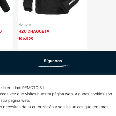
Hombre
O
H2O CHAQUETA
166,50
€
Síguenos
F
I
a
n
de la entidad: REMOTO S.L.
c
s
 cada vez que visitas nuestra página web. Algunas cookies son
e
t
estra página web.
b
a
o necesitan de tu autorización y son las únicas que tenemos
o
g
o
r