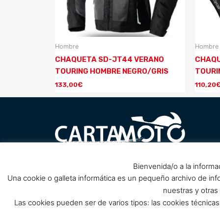
Hombre
Hombre
CHAQUETA SD-JT44 VERANO
CHAQU
TOURING HOMBRE NEGRO/GRIS
TOURI
133,00
€
110,20
Carretera Barrio Peral nº1, 30300
Bienvenida/o a la informa
Pol
próximo Club de Cabos, Cartagena.
Una cookie o galleta informática es un pequeño archivo de in
(Cerrado por reforma, solo tienda
nuestras y otras
online)
Las cookies pueden ser de varios tipos: las cookies técnic
info@cartamoto.es
637 973 968