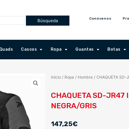
Conócenos
Pr
Quads
Cascos
Ropa
Guantes
Botas
Inicio
/
Ropa
/
Hombre
/ CHAQUETA SD-J
CHAQUETA SD-JR47 
NEGRA/GRIS
147,25
€