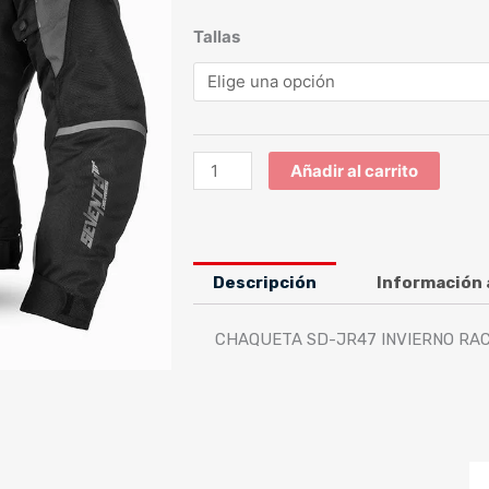
CHAQUETA
Tallas
SD-
JR47
INVIERNO
RACING
HOMBRE
Añadir al carrito
NEGRA/GRIS
cantidad
Descripción
Información 
CHAQUETA SD-JR47 INVIERNO RA