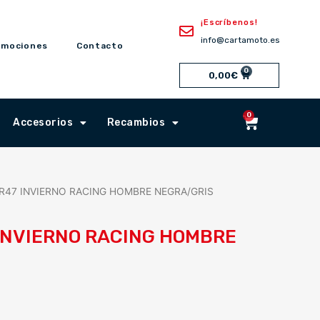
¡Escríbenos!
info@cartamoto.es
omociones
Contacto
0
Cart
0,00
€
0
Cart
Accesorios
Recambios
R47 INVIERNO RACING HOMBRE NEGRA/GRIS
INVIERNO RACING HOMBRE