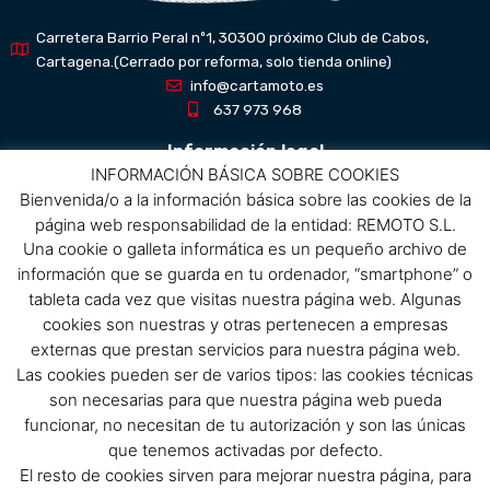
Carretera Barrio Peral nº1, 30300 próximo Club de Cabos,
Cartagena.(Cerrado por reforma, solo tienda online)
info@cartamoto.es
637 973 968
Información legal
INFORMACIÓN BÁSICA SOBRE COOKIES
Bienvenida/o a la información básica sobre las cookies de la
Aviso Legal
página web responsabilidad de la entidad: REMOTO S.L.
Política de privacidad
Una cookie o galleta informática es un pequeño archivo de
Política de protección de datos
información que se guarda en tu ordenador, “smartphone” o
Política de cookies
tableta cada vez que visitas nuestra página web. Algunas
Condiciones de compra
cookies son nuestras y otras pertenecen a empresas
externas que prestan servicios para nuestra página web.
Menú
Las cookies pueden ser de varios tipos: las cookies técnicas
son necesarias para que nuestra página web pueda
Menu
funcionar, no necesitan de tu autorización y son las únicas
que tenemos activadas por defecto.
El resto de cookies sirven para mejorar nuestra página, para
Síguenos