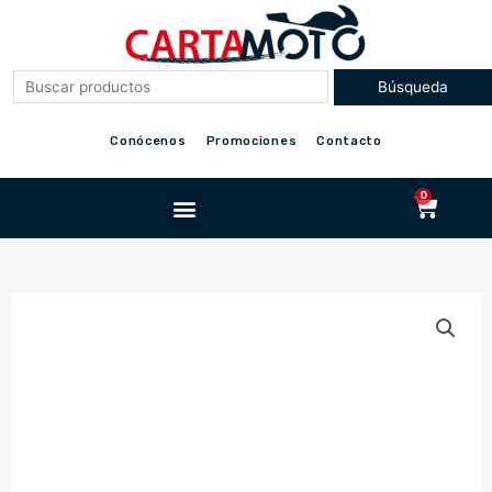
Ir
al
contenido
Conócenos
Promociones
Contacto
Menu
0
Cart