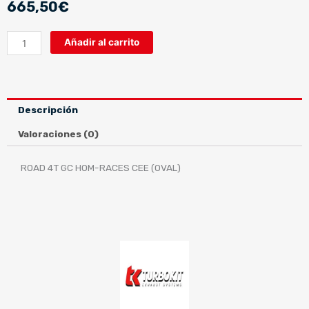
665,50
€
ESCAPE
Añadir al carrito
BENELLI
TRK
502X
18
Descripción
(COMPLETO)
cantidad
Valoraciones (0)
ROAD 4T GC HOM-RACES CEE (OVAL)