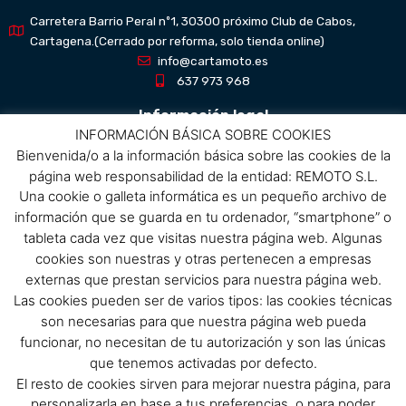
Carretera Barrio Peral nº1, 30300 próximo Club de Cabos,
Cartagena.(Cerrado por reforma, solo tienda online)
info@cartamoto.es
637 973 968
Información legal
INFORMACIÓN BÁSICA SOBRE COOKIES
Bienvenida/o a la información básica sobre las cookies de la
Aviso Legal
página web responsabilidad de la entidad: REMOTO S.L.
Política de privacidad
Una cookie o galleta informática es un pequeño archivo de
Política de protección de datos
información que se guarda en tu ordenador, “smartphone” o
Política de cookies
tableta cada vez que visitas nuestra página web. Algunas
Condiciones de compra
cookies son nuestras y otras pertenecen a empresas
externas que prestan servicios para nuestra página web.
Menú
Las cookies pueden ser de varios tipos: las cookies técnicas
son necesarias para que nuestra página web pueda
Menu
funcionar, no necesitan de tu autorización y son las únicas
que tenemos activadas por defecto.
El resto de cookies sirven para mejorar nuestra página, para
Síguenos
personalizarla en base a tus preferencias, o para poder