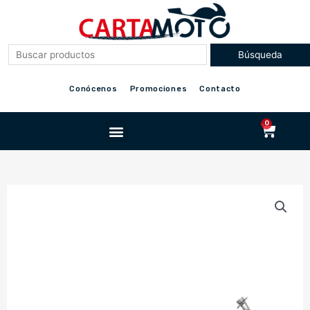
Ir
al
contenido
Conócenos
Promociones
Contacto
Menu
0
Cart